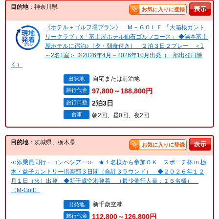
目的地
：神奈川県
お気に入りに登録
《ホテル＋ゴルフ場プラン》 Ｍ－ＧＯＬＦ 「大箱根カント
リークラブ」x「富士屋ホテル仙石ゴルフコース」 ◆湯本富士
屋ホテルに宿泊♪（夕・朝食付き） ２泊３日２プレー ＜1
～2名1室＞ ※2026年4月～2026年10月出発（一部出発日除
く）
自宅または前泊地
出発地
旅行代金
97,800～188,800円
旅行日数
2泊3日
食事
朝2回、昼0回、夜2回
目的地
：茨城県、栃木県
お気に入りに登録
≪添乗員同行・コンペツアー≫ ★１名様から参加ＯＫ スポニチ杯 in 栃
木・益子カントリー倶楽部３日間（合計３ラウンド） ◆２０２６年１２
月１日（火）出発 ◆新千歳空港発着 （最少催行人員：１６名様）
〈M-Golf〉
新千歳空港
出発地
旅行代金
112,800～126,800円