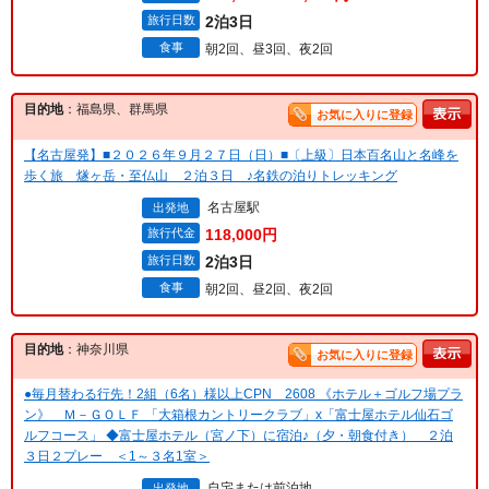
旅行日数
2泊3日
食事
朝2回、昼3回、夜2回
目的地
：福島県、群馬県
お気に入りに登録
【名古屋発】■２０２６年９月２７日（日）■〔上級〕日本百名山と名峰を
歩く旅 燧ヶ岳・至仏山 ２泊３日 ♪名鉄の泊りトレッキング
名古屋駅
出発地
旅行代金
118,000円
旅行日数
2泊3日
食事
朝2回、昼2回、夜2回
目的地
：神奈川県
お気に入りに登録
●毎月替わる行先！2組（6名）様以上CPN 2608 《ホテル＋ゴルフ場プラ
ン》 Ｍ－ＧＯＬＦ 「大箱根カントリークラブ」x「富士屋ホテル仙石ゴ
ルフコース」 ◆富士屋ホテル（宮ノ下）に宿泊♪（夕・朝食付き） ２泊
３日２プレー ＜1～３名1室＞
自宅または前泊地
出発地