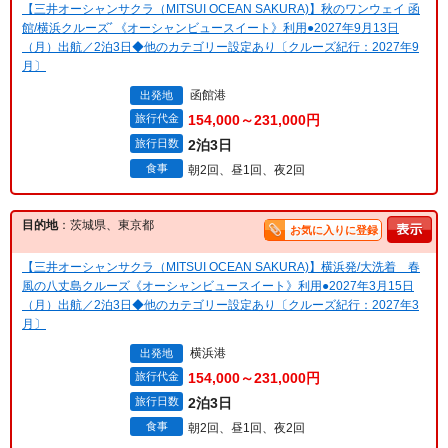
【三井オーシャンサクラ（MITSUI OCEAN SAKURA)】秋のワンウェイ 函
館/横浜クルーズﾞ《オーシャンビュースイート》利用●2027年9月13日
（月）出航／2泊3日◆他のカテゴリー設定あり〔クルーズ紀行：2027年9
月〕
函館港
出発地
旅行代金
154,000～231,000円
旅行日数
2泊3日
食事
朝2回、昼1回、夜2回
目的地
：茨城県、東京都
お気に入りに登録
【三井オーシャンサクラ（MITSUI OCEAN SAKURA)】横浜発/大洗着 春
風の八丈島クルーズ《オーシャンビュースイート》利用●2027年3月15日
（月）出航／2泊3日◆他のカテゴリー設定あり〔クルーズ紀行：2027年3
月〕
横浜港
出発地
旅行代金
154,000～231,000円
旅行日数
2泊3日
食事
朝2回、昼1回、夜2回