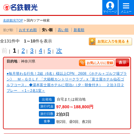
マイページ
メニュー
名鉄観光TOP
> 国内ツアー検索
おすすめ順
安い順
高い順
新着順
並び順:
全131件中
1～10
件を表示
前
1
2
3
4
5
次
｜
｜
｜
｜
｜
｜
目的地
：神奈川県
お気に入りに登録
●毎月替わる行先！2組（6名）様以上CPN 2608 《ホテル＋ゴルフ場プラ
ン》 Ｍ－ＧＯＬＦ 「大箱根カントリークラブ」x「富士屋ホテル仙石ゴ
ルフコース」 ◆湯本富士屋ホテルに宿泊♪（夕・朝食付き） ２泊３日２
プレー ＜1～2名1室＞
自宅または前泊地
出発地
旅行代金
97,800～188,800円
旅行日数
2泊3日
食事
朝2回、昼0回、夜2回