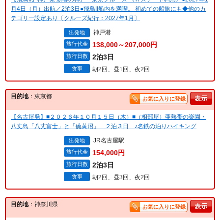
月4日（月）出航／2泊3日●飛鳥II船内を満喫。 初めての船旅にも◆他のカ
テゴリー設定あり〔クルーズ紀行：2027年1月〕
神戸港
出発地
旅行代金
138,000～207,000円
旅行日数
2泊3日
食事
朝2回、昼1回、夜2回
目的地
：東京都
お気に入りに登録
【名古屋発】■２０２６年１０月１５日（木）■（相部屋）亜熱帯の楽園・
八丈島「八丈富士」と「硫黄沼」 ２泊３日 ♪名鉄の泊りハイキング
JR名古屋駅
出発地
旅行代金
154,000円
旅行日数
2泊3日
食事
朝2回、昼3回、夜2回
目的地
：神奈川県
お気に入りに登録