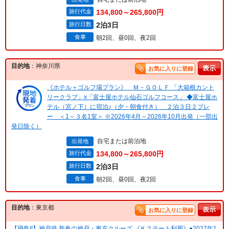
旅行代金
134,800～265,800円
旅行日数
2泊3日
食事
朝2回、昼0回、夜2回
目的地
：神奈川県
お気に入りに登録
《ホテル＋ゴルフ場プラン》 Ｍ－ＧＯＬＦ 「大箱根カント
リークラブ」x「富士屋ホテル仙石ゴルフコース」 ◆富士屋ホ
テル（宮ノ下）に宿泊♪（夕・朝食付き） ２泊３日２プレ
ー ＜1～３名1室＞ ※2026年4月～2026年10月出発（一部出
発日除く）
自宅または前泊地
出発地
旅行代金
134,800～265,800円
旅行日数
2泊3日
食事
朝2回、昼0回、夜2回
目的地
：東京都
お気に入りに登録
【飛鳥II】神戸発 新春の神戸・東京クルーズ 《Ｋステート利用》●2027年1