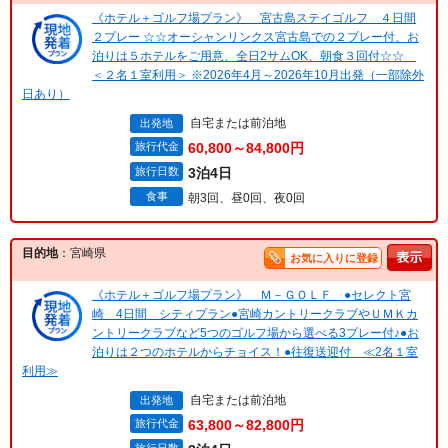
《ホテル＋ゴルフ場プラン》 宮古島ステイゴルフ ４日間
２プレー ☆☆オーシャンリンクス宮古島での２プレー付、お
泊りは５ホテルをご用意、全日2サムOK、朝食３回付☆☆
＜２名１室利用＞ ※2026年4月～2026年10月出発（一部除外
日あり）
自宅または前泊地
出発地
旅行代金
60,800～84,800円
旅行日数
3泊4日
食事
朝3回、昼0回、夜0回
目的地
：宮崎県
お気に入りに登録
《ホテル＋ゴルフ場プラン》 Ｍ－ＧＯＬＦ ●セレクト宮
崎 4日間 シティプラン●宮崎カントリークラブやＵＭＫカ
ントリークラブなど5つのゴルフ場から選べる3プレー付♪●お
泊りは２つのホテルからチョイス！●往復送迎付 ≪2名１室
利用≫
自宅または前泊地
出発地
旅行代金
63,800～82,800円
旅行日数