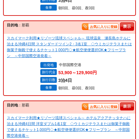
3泊4日
食事
朝0回、昼0回、夜0回
目的地
：那覇
お気に入りに登録
スカイマーク利用★リゾーツ琉球スペシャル～ 琉球温泉 瀬長島ホテルに
泊まる沖縄4日間 スタンダードツイン2・3名1室 ◇ウミカジテラスまたは
御菓子御殿で使えるチケット1,000円◇★航空便便選択OK★フリープラ
ン ～中部国際空港発着～
中部国際空港
出発地
旅行代金
53,900～129,900円
旅行日数
3泊4日
食事
朝0回、昼0回、夜0回
目的地
：那覇
お気に入りに登録
スカイマーク利用★リゾーツ琉球スペシャル～ ホテルアクアチッタナハに
泊まる沖縄4日間 洋室ダブル1名1室 ◇ウミカジテラスまたは御菓子御殿
で使えるチケット1,000円◇★航空便便選択OK★フリープラン ～中部国
際空港発着～