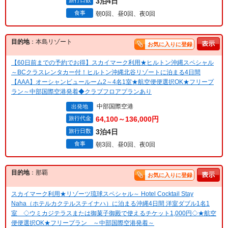
3泊4日
食事
朝0回、昼0回、夜0回
目的地
：本島リゾート
お気に入りに登録
【60日前までの予約でお得】スカイマーク利用★ヒルトン沖縄スペシャル
～BCクラスレンタカー付！ヒルトン沖縄北谷リゾートに泊まる4日間
【AAA】オーシャンビュールーム2～4名1室★航空便便選択OK★フリープ
ラン～中部国際空港発着◆クラブフロアプランあり
中部国際空港
出発地
旅行代金
64,100～136,000円
旅行日数
3泊4日
食事
朝3回、昼0回、夜0回
目的地
：那覇
お気に入りに登録
スカイマーク利用★リゾーツ琉球スペシャル～ Hotel Cocktail Stay
Naha（ホテルカクテルステイナハ）に泊まる沖縄4日間 洋室ダブル1名1
室 ◇ウミカジテラスまたは御菓子御殿で使えるチケット1,000円◇★航空
便便選択OK★フリープラン ～中部国際空港発着～