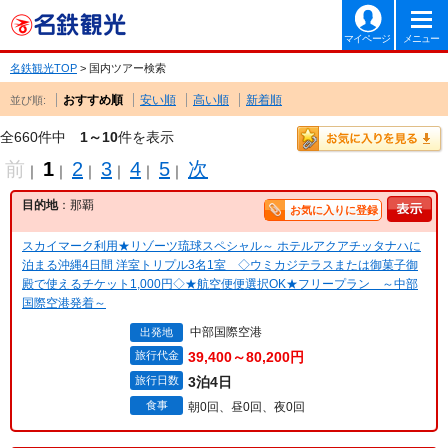
マイページ
メニュー
名鉄観光TOP
> 国内ツアー検索
おすすめ順
安い順
高い順
新着順
並び順:
全660件中
1～10
件を表示
前
1
2
3
4
5
次
｜
｜
｜
｜
｜
｜
目的地
：那覇
お気に入りに登録
スカイマーク利用★リゾーツ琉球スペシャル～ ホテルアクアチッタナハに
泊まる沖縄4日間 洋室トリプル3名1室 ◇ウミカジテラスまたは御菓子御
殿で使えるチケット1,000円◇★航空便便選択OK★フリープラン ～中部
国際空港発着～
中部国際空港
出発地
旅行代金
39,400～80,200円
旅行日数
3泊4日
食事
朝0回、昼0回、夜0回