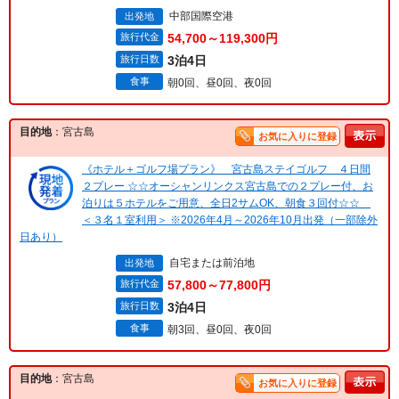
中部国際空港
出発地
旅行代金
54,700～119,300円
旅行日数
3泊4日
食事
朝0回、昼0回、夜0回
目的地
：宮古島
お気に入りに登録
《ホテル＋ゴルフ場プラン》 宮古島ステイゴルフ ４日間
２プレー ☆☆オーシャンリンクス宮古島での２プレー付、お
泊りは５ホテルをご用意、全日2サムOK、朝食３回付☆☆
＜３名１室利用＞ ※2026年4月～2026年10月出発（一部除外
日あり）
自宅または前泊地
出発地
旅行代金
57,800～77,800円
旅行日数
3泊4日
食事
朝3回、昼0回、夜0回
目的地
：宮古島
お気に入りに登録