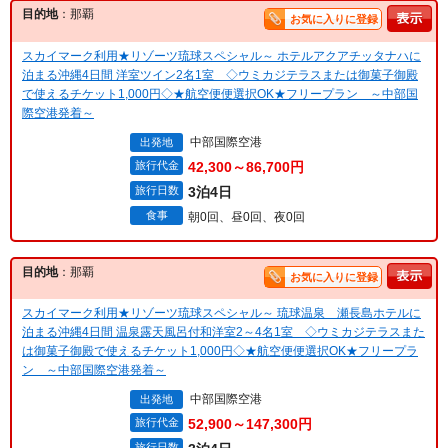
目的地
：那覇
お気に入りに登録
スカイマーク利用★リゾーツ琉球スペシャル～ ホテルアクアチッタナハに
泊まる沖縄4日間 洋室ツイン2名1室 ◇ウミカジテラスまたは御菓子御殿
で使えるチケット1,000円◇★航空便便選択OK★フリープラン ～中部国
際空港発着～
中部国際空港
出発地
旅行代金
42,300～86,700円
旅行日数
3泊4日
食事
朝0回、昼0回、夜0回
目的地
：那覇
お気に入りに登録
スカイマーク利用★リゾーツ琉球スペシャル～ 琉球温泉 瀬長島ホテルに
泊まる沖縄4日間 温泉露天風呂付和洋室2～4名1室 ◇ウミカジテラスまた
は御菓子御殿で使えるチケット1,000円◇★航空便便選択OK★フリープラ
ン ～中部国際空港発着～
中部国際空港
出発地
旅行代金
52,900～147,300円
旅行日数