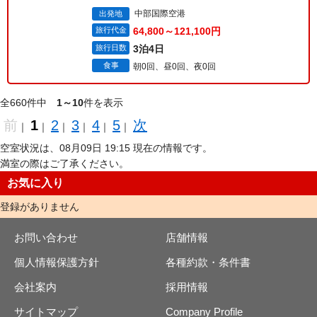
中部国際空港
出発地
旅行代金
64,800～121,100円
旅行日数
3泊4日
食事
朝0回、昼0回、夜0回
全660件中
1～10
件を表示
前
1
2
3
4
5
次
｜
｜
｜
｜
｜
｜
空室状況は、08月09日 19:15 現在の情報です。
満室の際はご了承ください。
お気に入り
登録がありません
お問い合わせ
店舗情報
個人情報保護方針
各種約款・条件書
会社案内
採用情報
サイトマップ
Company Profile