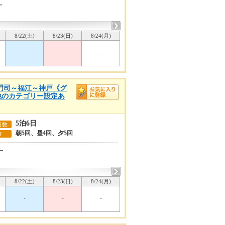
ー
8/22(土)
8/23(日)
8/24(月)
-
-
-
～門司～福江～神戸《グ
◆他のカテゴリー設定あ
5泊6日
日数
朝5回、昼4回、夕5回
事
ー
8/22(土)
8/23(日)
8/24(月)
-
-
-