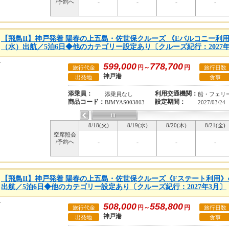
/予約へ
-
-
-
-
【飛鳥II】神戸発着 陽春の上五島・佐世保クルーズ 《Eバルコニー利用》●
（水）出航／5泊6日◆他のカテゴリー設定あり〔クルーズ紀行：2027年
599,000
778,700
円～
円
旅行代金
旅行日数
神戸港
出発地
食事
添乗員：
利用交通機関：
添乗員なし
船・フェリ
商品コード：
設定期間：
BJMYAS003803
2027/03/24
8/18(火)
8/19(水)
8/20(木)
8/21(金)
空席照会
/予約へ
-
-
-
-
【飛鳥II】神戸発着 陽春の上五島・佐世保クルーズ《Fステート利用》●2
出航／5泊6日◆他のカテゴリー設定あり〔クルーズ紀行：2027年3月〕
508,000
558,800
円～
円
旅行代金
旅行日数
神戸港
出発地
食事