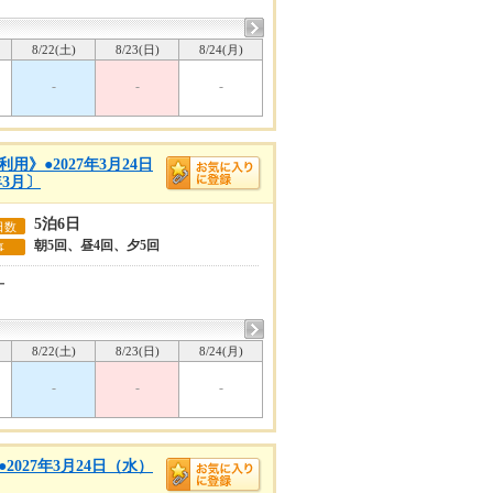
8/22(土)
8/23(日)
8/24(月)
-
-
-
》●2027年3月24日
3月〕
5泊6日
日数
朝5回、昼4回、夕5回
事
ー
8/22(土)
8/23(日)
8/24(月)
-
-
-
027年3月24日（水）