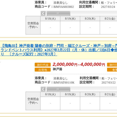
添乗員：
利用交通機関：
添乗員なし
船・フェリ
商品コード：
設定期間：
BJMYAS003802
2027/03/24
8/18(火)
8/19(水)
8/20(木)
8/21(金)
空席照会
/予約へ
-
-
-
-
【飛鳥III】神戸発着 陽春の別府・門司・福江クルーズ・神戸～別府
ランドペントハウス利用》●2027年3月22日（月・休）出航／5泊6日
り 〔クルーズ紀行：2027年3月〕
2,000,000
4,000,000
円～
円
旅行代金
旅行
神戸港
出発地
食
添乗員：
利用交通機関：
添乗員なし
船・フェリ
商品コード：
設定期間：
BJMYAT00110K
2027/03/22
8/18(火)
8/19(水)
8/20(木)
8/21(金)
空席照会
/予約へ
-
-
-
-