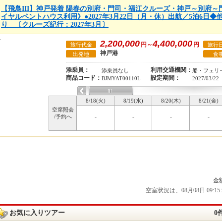
【飛鳥III】神戸発着 陽春の別府・門司・福江クルーズ・神戸～別府
イヤルペントハウス利用》●2027年3月22日（月・休）出航／5泊6日
り 〔クルーズ紀行：2027年3月〕
2,200,000
4,400,000
円～
円
旅行代金
旅行
神戸港
出発地
食
添乗員：
利用交通機関：
添乗員なし
船・フェリ
商品コード：
設定期間：
BJMYAT00110L
2027/03/22
8/18(火)
8/19(水)
8/20(木)
8/21(金)
空席照会
/予約へ
-
-
-
-
金
空室状況は、08月08日 09
お気に入りツアー
0