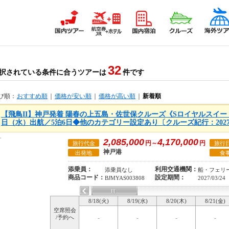
32
択されている条件に合うツアーは
件です
び順：
おすすめ順
｜
価格が安い順
｜
価格が高い順
｜
新着順
【飛鳥II】神戸発着 陽春の上五島・佐世保クルーズ《Sロイヤルスイート利
日（水）出航／5泊6日◆他のカテゴリー設定あり〔クルーズ紀行：202
2,085,000
4,170,000
円～
円
旅行代金
旅行
神戸港
出発地
食
添乗員：
利用交通機関：
添乗員なし
船・フェリ
商品コード：
設定期間：
BJMYAS003808
2027/03/24
8/18(火)
8/19(水)
8/20(木)
8/21(金)
空席照会
/予約へ
-
-
-
-