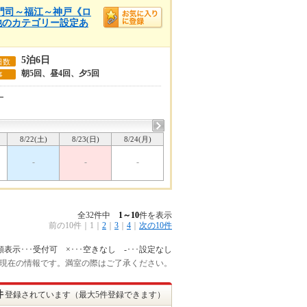
～門司～福江～神戸《ロ
◆他のカテゴリー設定あ
5泊6日
日数
朝5回、昼4回、夕5回
事
ー
8/22(土)
8/23(日)
8/24(月)
-
-
-
全32件中
1～10
件を表示
前の10件
｜
1
｜
2
｜
3
｜
4
｜
次の10件
額表示･･･受付可 ×･･･空きなし -･･･設定なし
:15 現在の情報です。満室の際はご了承ください。
件
登録されています（最大5件登録できます）