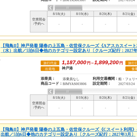
BJMYAS003807
2027/03/24
8/18(火)
8/19(水)
8/20(木)
8/21(金)
空席照会
/予約へ
-
-
-
-
【飛鳥II】神戸発着 陽春の上五島・佐世保クルーズ《Aアスカスイート利用
（水）出航／5泊6日◆他のカテゴリー設定あり〔クルーズ紀行：2027年
1,187,000
1,899,200
円～
円
旅行代金
旅行
神戸港
出発地
食
添乗員：
利用交通機関：
添乗員なし
船・フェリ
商品コード：
設定期間：
BJMYAS003806
2027/03/24
8/18(火)
8/19(水)
8/20(木)
8/21(金)
空席照会
/予約へ
-
-
-
-
【飛鳥II】神戸発着 陽春の上五島・佐世保クルーズ《Cスイート利用》●2
出航／5泊6日◆他のカテゴリー設定あり〔クルーズ紀行：2027年3月〕