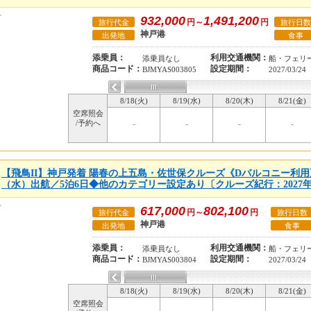
932,000
1,491,200
円～
円
旅行代金
旅行日数
神戸港
出発地
食事
添乗員：
利用交通機関：
添乗員なし
船・フェリ
商品コード：
設定期間：
BJMYAS003805
2027/03/24
8/18(火)
8/19(水)
8/20(木)
8/21(金)
空席照会
/予約へ
-
-
-
-
【飛鳥II】神戸発着 陽春の上五島・佐世保クルーズ《Dバルコニー利用》●
（水）出航／5泊6日◆他のカテゴリー設定あり〔クルーズ紀行：2027年
617,000
802,100
円～
円
旅行代金
旅行日数
神戸港
出発地
食事
添乗員：
利用交通機関：
添乗員なし
船・フェリ
商品コード：
設定期間：
BJMYAS003804
2027/03/24
8/18(火)
8/19(水)
8/20(木)
8/21(金)
空席照会