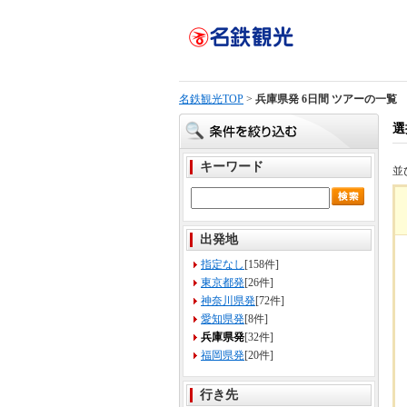
名鉄観光TOP
>
兵庫県発 6日間 ツアーの一覧
選
キーワード
並
出発地
指定なし
[158件]
東京都発
[26件]
神奈川県発
[72件]
愛知県発
[8件]
兵庫県発
[32件]
福岡県発
[20件]
行き先