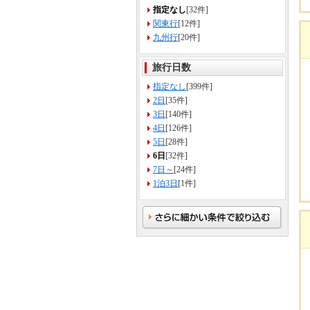
指定なし
[32件]
関東行
[12件]
九州行
[20件]
旅行日数
指定なし
[399件]
2日
[35件]
3日
[140件]
4日
[126件]
5日
[28件]
6日
[32件]
7日～
[24件]
1泊3日
[1件]