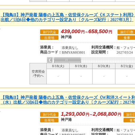
【飛鳥II】神戸発着 陽春の上五島・佐世保クルーズ《Ｋステート利用》●2
出航／5泊6日◆他のカテゴリー設定あり〔クルーズ紀行：2027年3月〕
439,000
658,500
円～
円
旅行代金
旅行日数
神戸港
出発地
食事
添乗員：
利用交通機関：
添乗員なし
船・フェリ
商品コード：
設定期間：
BJMYAS003801
2027/03/24
8/18(火)
8/19(水)
8/20(木)
8/21(金)
空席照会
/予約へ
-
-
-
-
【飛鳥II】神戸発着 陽春の上五島・佐世保クルーズ《W和洋スイート利用》
（水）出航／5泊6日◆他のカテゴリー設定あり〔クルーズ紀行：2027年
1,293,000
2,068,800
円～
円
旅行代金
旅行
神戸港
出発地
食
添乗員：
利用交通機関：
添乗員なし
船・フェリ
商品コード：
設定期間：