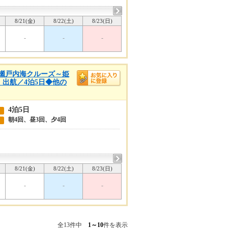
8/21(金)
8/22(土)
8/23(日)
-
-
-
春の瀬戸内海クルーズ～姫
）出航／4泊5日◆他の
4泊5日
朝4回、昼3回、夕4回
8/21(金)
8/22(土)
8/23(日)
-
-
-
全13件中
1～10
件を表示