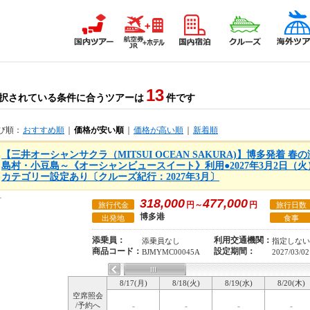
13
択されている条件に合うツアーは
件です
び順：
おすすめ順
｜
価格が安い順
｜
価格が高い順
｜
新着順
【三井オーシャンサクラ（MITSUI OCEAN SAKURA)】博多発着 
島村・小豆島～《オーシャンビュースイート》利用●2027年3月2日（火
カテゴリー設定あり〔クルーズ紀行：2027年3月〕
318,000
477,000
円～
円
旅行代金
旅行日数
博多港
出発地
食事
添乗員：
利用交通機関：
添乗員なし
指定しない
商品コード：
設定期間：
BJMYMC00045A
2027/03/02
8/17(月)
8/18(火)
8/19(水)
8/20(木)
空席照会
/予約へ
-
-
-
-