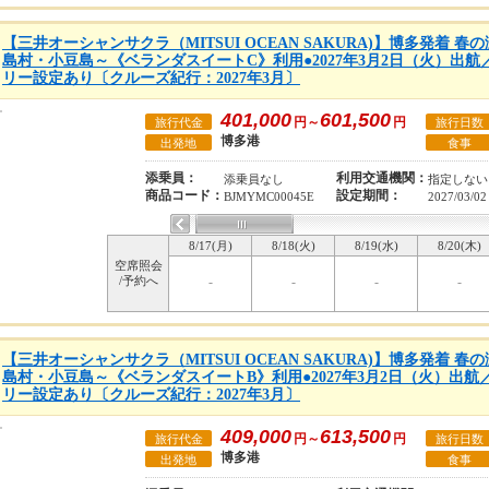
【三井オーシャンサクラ（MITSUI OCEAN SAKURA)】博多発着 
島村・小豆島～《ベランダスイートC》利用●2027年3月2日（火）出航
リー設定あり〔クルーズ紀行：2027年3月〕
401,000
601,500
円～
円
旅行代金
旅行日数
博多港
出発地
食事
添乗員：
利用交通機関：
添乗員なし
指定しない
商品コード：
設定期間：
BJMYMC00045E
2027/03/02
8/17(月)
8/18(火)
8/19(水)
8/20(木)
空席照会
/予約へ
-
-
-
-
【三井オーシャンサクラ（MITSUI OCEAN SAKURA)】博多発着 
島村・小豆島～《ベランダスイートB》利用●2027年3月2日（火）出航
リー設定あり〔クルーズ紀行：2027年3月〕
409,000
613,500
円～
円
旅行代金
旅行日数
博多港
出発地
食事