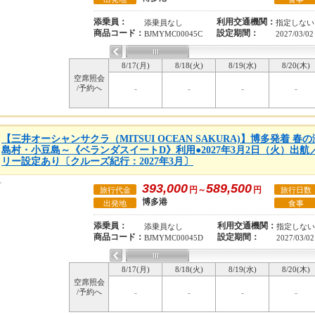
添乗員：
利用交通機関：
添乗員なし
指定しない
商品コード：
設定期間：
BJMYMC00045C
2027/03/02
8/17(月)
8/18(火)
8/19(水)
8/20(木)
空席照会
/予約へ
-
-
-
-
【三井オーシャンサクラ（MITSUI OCEAN SAKURA)】博多発着 
島村・小豆島～《ベランダスイートD》利用●2027年3月2日（火）出航
リー設定あり〔クルーズ紀行：2027年3月〕
393,000
589,500
円～
円
旅行代金
旅行日数
博多港
出発地
食事
添乗員：
利用交通機関：
添乗員なし
指定しない
商品コード：
設定期間：
BJMYMC00045D
2027/03/02
8/17(月)
8/18(火)
8/19(水)
8/20(木)
空席照会
/予約へ
-
-
-
-