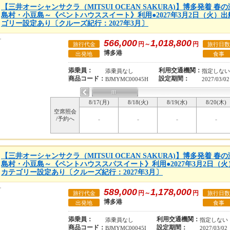
【三井オーシャンサクラ（MITSUI OCEAN SAKURA)】博多発着 
島村・小豆島～《ペントハウススイート》利用●2027年3月2日（火）出
ゴリー設定あり〔クルーズ紀行：2027年3月〕
566,000
1,018,800
円～
円
旅行代金
旅行日数
博多港
出発地
食事
添乗員：
利用交通機関：
添乗員なし
指定しない
商品コード：
設定期間：
BJMYMC00045H
2027/03/02
8/17(月)
8/18(火)
8/19(水)
8/20(木)
空席照会
/予約へ
-
-
-
-
【三井オーシャンサクラ（MITSUI OCEAN SAKURA)】博多発着 
島村・小豆島～《ペントハウススパスイート》利用●2027年3月2日（火
カテゴリー設定あり〔クルーズ紀行：2027年3月〕
589,000
1,178,000
円～
円
旅行代金
旅行日数
博多港
出発地
食事
添乗員：
利用交通機関：
添乗員なし
指定しない
商品コード：
設定期間：
BJMYMC00045I
2027/03/02