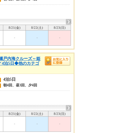
8/21(金)
8/22(土)
8/23(日)
-
-
-
春の瀬戸内海クルーズ～姫
／4泊5日◆他のカテゴ
4泊5日
朝4回、昼3回、夕4回
8/21(金)
8/22(土)
8/23(日)
-
-
-