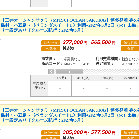
【三井オーシャンサクラ（MITSUI OCEAN SAKURA)】博多発着 
島村・小豆島～《ベランダスイートF》利用●2027年3月2日（火）出航
リー設定あり〔クルーズ紀行：2027年3月〕
377,000
565,500
円～
円
旅行代金
旅行日数
博多港
出発地
食事
添乗員：
利用交通機関：
添乗員なし
指定しない
商品コード：
設定期間：
BJMYMC00045B
2027/03/02
8/17(月)
8/18(火)
8/19(水)
8/20(木)
空席照会
/予約へ
-
-
-
-
【三井オーシャンサクラ（MITSUI OCEAN SAKURA)】博多発着 
島村・小豆島～《ベランダスイートE》利用●2027年3月2日（火）出航
リー設定あり〔クルーズ紀行：2027年3月〕
385,000
577,500
円～
円
旅行代金
旅行日数
博多港
出発地
食事