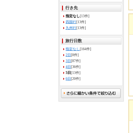
行き先
指定なし
[13件]
四国行
[13件]
九州行
[13件]
旅行日数
指定なし
[164件]
2日
[8件]
3日
[87件]
4日
[36件]
5日
[13件]
6日
[20件]