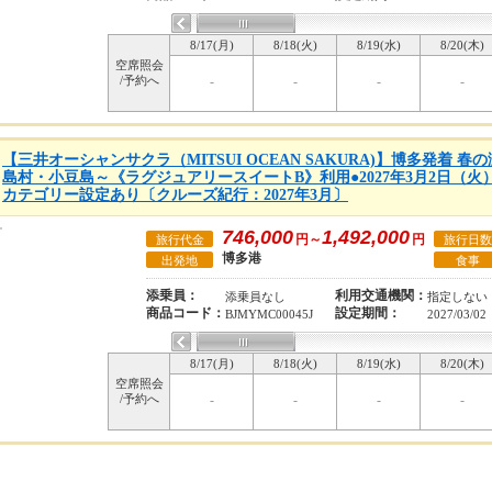
8/17(月)
8/18(火)
8/19(水)
8/20(木)
空席照会
/予約へ
-
-
-
-
【三井オーシャンサクラ（MITSUI OCEAN SAKURA)】博多発着 
島村・小豆島～《ラグジュアリースイートB》利用●2027年3月2日（火
カテゴリー設定あり〔クルーズ紀行：2027年3月〕
746,000
1,492,000
円～
円
旅行代金
旅行日数
博多港
出発地
食事
添乗員：
利用交通機関：
添乗員なし
指定しない
商品コード：
設定期間：
BJMYMC00045J
2027/03/02
8/17(月)
8/18(火)
8/19(水)
8/20(木)
空席照会
/予約へ
-
-
-
-