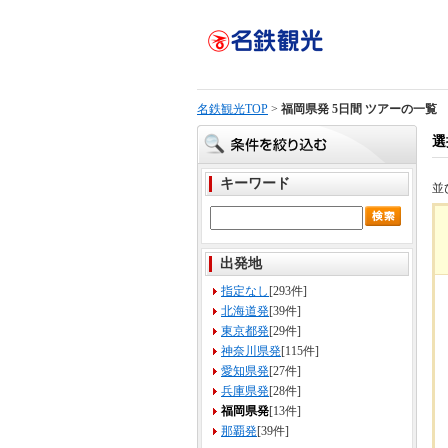
名鉄観光TOP
>
福岡県発 5日間 ツアーの一覧
選
キーワード
並
出発地
指定なし
[293件]
北海道発
[39件]
東京都発
[29件]
神奈川県発
[115件]
愛知県発
[27件]
兵庫県発
[28件]
福岡県発
[13件]
那覇発
[39件]