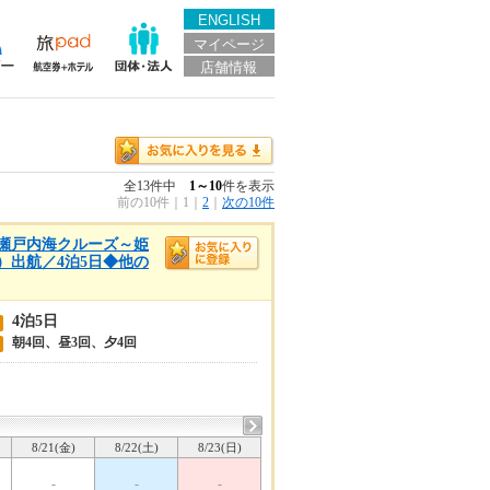
ENGLISH
マイページ
店舗情報
全13件中
1～10
件を表示
前の10件
｜
1
｜
2
｜
次の10件
春の瀬戸内海クルーズ～姫
）出航／4泊5日◆他の
4泊5日
朝4回、昼3回、夕4回
8/21(金)
8/22(土)
8/23(日)
-
-
-