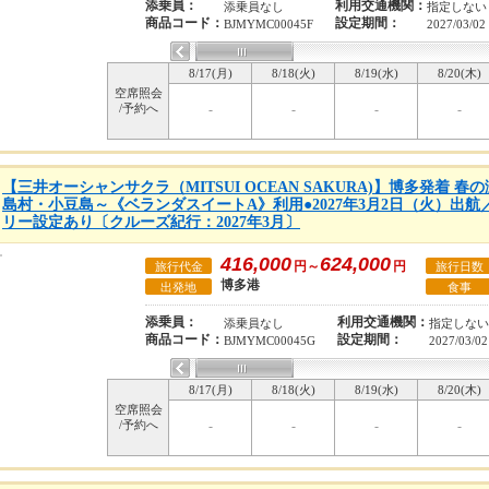
添乗員：
利用交通機関：
添乗員なし
指定しない
商品コード：
設定期間：
BJMYMC00045F
2027/03/02
8/17(月)
8/18(火)
8/19(水)
8/20(木)
空席照会
/予約へ
-
-
-
-
【三井オーシャンサクラ（MITSUI OCEAN SAKURA)】博多発着 
島村・小豆島～《ベランダスイートA》利用●2027年3月2日（火）出航
リー設定あり〔クルーズ紀行：2027年3月〕
416,000
624,000
円～
円
旅行代金
旅行日数
博多港
出発地
食事
添乗員：
利用交通機関：
添乗員なし
指定しない
商品コード：
設定期間：
BJMYMC00045G
2027/03/02
8/17(月)
8/18(火)
8/19(水)
8/20(木)
空席照会
/予約へ
-
-
-
-