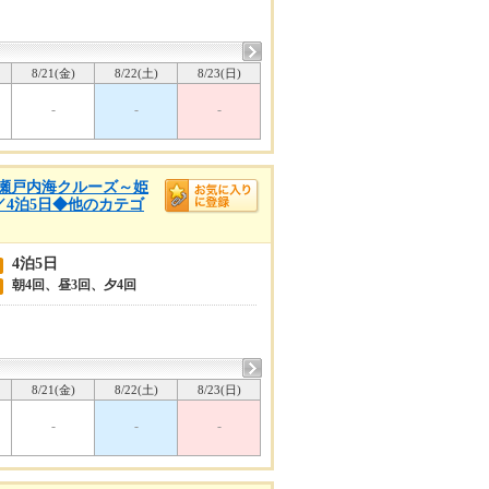
8/21(金)
8/22(土)
8/23(日)
-
-
-
春の瀬戸内海クルーズ～姫
／4泊5日◆他のカテゴ
4泊5日
朝4回、昼3回、夕4回
8/21(金)
8/22(土)
8/23(日)
-
-
-