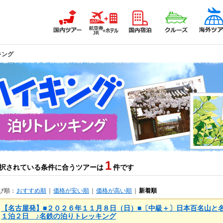
キング
1
択されている条件に合うツアーは
件です
び順：
おすすめ順
｜
価格が安い順
｜
価格が高い順
｜
新着順
【名古屋発】■２０２６年１１月８日（日）■〔中級＋〕日本百名山と
１泊２日 ♪名鉄の泊りトレッキング