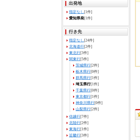
出発地
指定なし
[1件]
愛知県発
[1件]
行き先
指定なし
[24件]
北海道行
[2件]
東北行
[3件]
関東行
[5件]
茨城県行
[2件]
栃木県行
[0件]
群馬県行
[1件]
埼玉県行
[1件]
千葉県行
[0件]
東京都行
[1件]
神奈川県行
[0件]
山梨県行
[2件]
信越行
[7件]
北陸行
[2件]
東海行
[1件]
近畿行
[3件]