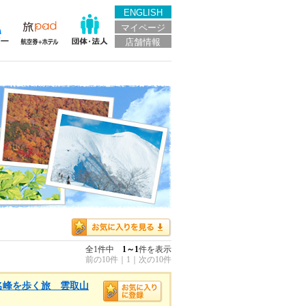
ENGLISH
マイページ
店舗情報
全1件中
1～1
件を表示
前の10件
｜
1
｜
次の10件
名峰を歩く旅 雲取山