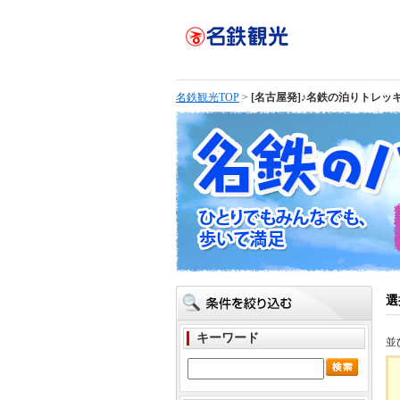
名鉄観光TOP
>
[名古屋発]♪名鉄の泊りトレッ
選
キーワード
並