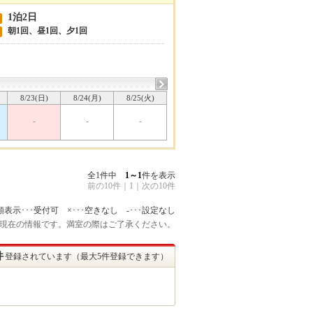
1泊2日
朝1回、昼1回、夕1回
8/23(日)
8/24(月)
8/25(火)
-
-
-
全1件中
1～1
件を表示
前の10件
｜
1
｜
次の10件
額表示･･･受付可 ×･･･空きなし -･･･設定なし
:45 現在の情報です。満室の際はご了承ください。
件
登録されています（最大5件登録できます）