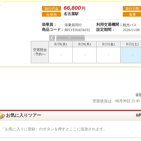
66,800
円
旅行代金
旅行日数
名古屋駅
出発地
食事
添乗員：
利用交通機関：
添乗員同行
観光バス
商品コード：
設定期間：
BFLYEHATA032
2026/11/08
8/19(水)
8/20(木)
8/21(金)
8/22(土)
空席照会
/予約へ
-
-
-
-
金
空室状況は、08月09日 21
お気に入りツアー
0
「お気に入りに登録」のボタンを押すとここに追加されます。