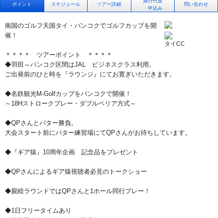
旅行代金
ポイント
スケジュール
ツアー詳細
問い合わせ
・申込み
南国のゴルフ天国タイ・バンコクでゴルフカップを開
催！
タイCC
＊＊＊＊ ツアーポイント ＊＊＊＊
◆羽田⇔バンコク区間はJAL ビジネスクラス利用。
ご出発前のひと時を『ラウンジ』にてお寛ぎいただきます。
◆名鉄観光M-Golfカップをバンコクで開催！
～18Hストロークプレー・ダブルペリア方式～
◆QPさんとパター勝負。
大会スタート前にパター練習場にてQPさんがお待ちしています。
◆『ギア猿』10周年企画 記念品をプレゼント
◆QPさんによるギア猿視聴者必見のトークショー
◆親睦ラウンドではQPさんと1ホール同行プレー！
◆1日フリータイムあり