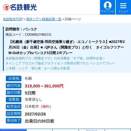
マイページ
メニュー
名鉄観光TOP
>
海外ツアー検索結果一覧
> 詳細ページ
訪問都市：バンコク
商品コード：CDDM55JYBGCG
【札幌発（新千歳空港-羽田空港乗り継ぎ）-エコノミークラス】■2027年2
月26日（金）出発】■ ♪QPさん（関雅史プロ）と行く タイゴルフツアー
M-Golfカップinバンコク5日間２Rプレー
名鉄観光契約プロ（関雅史プロ）の出演番組『ギア猿』10周年企画！
タイシニアプロゴルフ協会プロライセンス取得の関プロとバンコクでプレー
ご夫婦・シニア・初心者・お一人様も大歓迎
出発地
札幌
旅行代金
319,000～361,000円
旅行日数
5日間
添乗員
添乗員なし
航空会社
日本航空
［確約］
設定期間
2027/02/26
受付終了
出発日の30日前