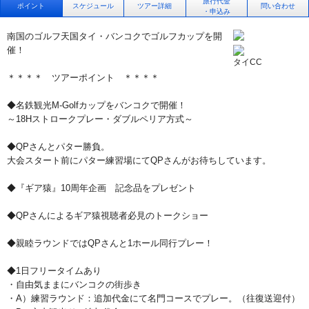
旅行代金
ポイント
スケジュール
ツアー詳細
問い合わせ
・申込み
南国のゴルフ天国タイ・バンコクでゴルフカップを開
催！
タイCC
＊＊＊＊ ツアーポイント ＊＊＊＊
◆名鉄観光M-Golfカップをバンコクで開催！
～18Hストロークプレー・ダブルペリア方式～
◆QPさんとパター勝負。
大会スタート前にパター練習場にてQPさんがお待ちしています。
◆『ギア猿』10周年企画 記念品をプレゼント
◆QPさんによるギア猿視聴者必見のトークショー
◆親睦ラウンドではQPさんと1ホール同行プレー！
◆1日フリータイムあり
・自由気ままにバンコクの街歩き
・A）練習ラウンド：追加代金にて名門コースでプレー。（往復送迎付）