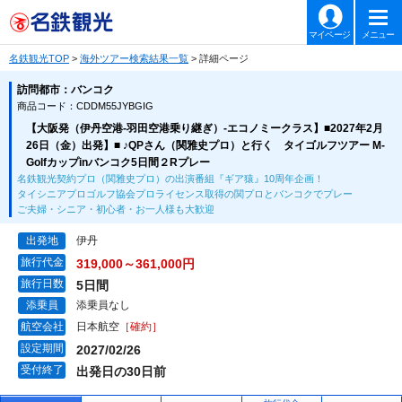
マイページ
メニュー
名鉄観光TOP
>
海外ツアー検索結果一覧
> 詳細ページ
訪問都市：バンコク
商品コード：CDDM55JYBGIG
【大阪発（伊丹空港-羽田空港乗り継ぎ）-エコノミークラス】■2027年2月
26日（金）出発】■ ♪QPさん（関雅史プロ）と行く タイゴルフツアー M-
Golfカップinバンコク5日間２Rプレー
名鉄観光契約プロ（関雅史プロ）の出演番組『ギア猿』10周年企画！
タイシニアプロゴルフ協会プロライセンス取得の関プロとバンコクでプレー
ご夫婦・シニア・初心者・お一人様も大歓迎
出発地
伊丹
旅行代金
319,000～361,000円
旅行日数
5日間
添乗員
添乗員なし
航空会社
日本航空
［確約］
設定期間
2027/02/26
受付終了
出発日の30日前