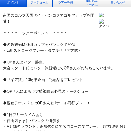
旅行代金
ポイント
スケジュール
ツアー詳細
問い合わせ
・申込み
南国のゴルフ天国タイ・バンコクでゴルフカップを開
催！
タイCC
＊＊＊＊ ツアーポイント ＊＊＊＊
◆名鉄観光M-Golfカップをバンコクで開催！
～18Hストロークプレー・ダブルペリア方式～
◆QPさんとパター勝負。
大会スタート前にパター練習場にてQPさんがお待ちしています。
◆『ギア猿』10周年企画 記念品をプレゼント
◆QPさんによるギア猿視聴者必見のトークショー
◆親睦ラウンドではQPさんと1ホール同行プレー！
◆1日フリータイムあり
・自由気ままにバンコクの街歩き
・A）練習ラウンド：追加代金にて名門コースでプレー。（往復送迎付）