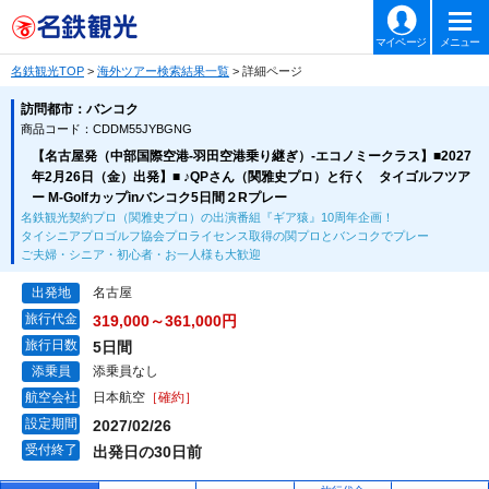
マイページ
メニュー
名鉄観光TOP
>
海外ツアー検索結果一覧
> 詳細ページ
訪問都市：バンコク
商品コード：CDDM55JYBGNG
【名古屋発（中部国際空港-羽田空港乗り継ぎ）-エコノミークラス】■2027
年2月26日（金）出発】■ ♪QPさん（関雅史プロ）と行く タイゴルフツア
ー M-Golfカップinバンコク5日間２Rプレー
名鉄観光契約プロ（関雅史プロ）の出演番組『ギア猿』10周年企画！
タイシニアプロゴルフ協会プロライセンス取得の関プロとバンコクでプレー
ご夫婦・シニア・初心者・お一人様も大歓迎
出発地
名古屋
旅行代金
319,000～361,000円
旅行日数
5日間
添乗員
添乗員なし
航空会社
日本航空
［確約］
設定期間
2027/02/26
受付終了
出発日の30日前