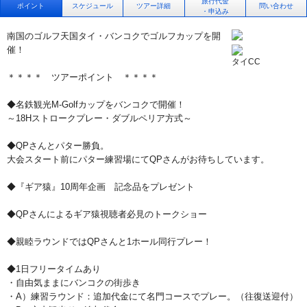
旅行代金
ポイント
スケジュール
ツアー詳細
問い合わせ
・申込み
南国のゴルフ天国タイ・バンコクでゴルフカップを開
催！
タイCC
＊＊＊＊ ツアーポイント ＊＊＊＊
◆名鉄観光M-Golfカップをバンコクで開催！
～18Hストロークプレー・ダブルペリア方式～
◆QPさんとパター勝負。
大会スタート前にパター練習場にてQPさんがお待ちしています。
◆『ギア猿』10周年企画 記念品をプレゼント
◆QPさんによるギア猿視聴者必見のトークショー
◆親睦ラウンドではQPさんと1ホール同行プレー！
◆1日フリータイムあり
・自由気ままにバンコクの街歩き
・A）練習ラウンド：追加代金にて名門コースでプレー。（往復送迎付）