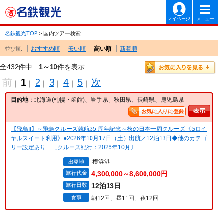
マイページ
メニュー
名鉄観光TOP
> 国内ツアー検索
おすすめ順
安い順
高い順
新着順
並び順:
全432件中
1～10
件を表示
前
1
2
3
4
5
次
｜
｜
｜
｜
｜
｜
目的地
：北海道(札幌・函館)、岩手県、秋田県、長崎県、鹿児島県
お気に入りに登録
【飛鳥II】～飛鳥クルーズ就航35 周年記念～秋の日本一周クルーズ《Sロイ
ヤルスイート利用》●2026年10月17日（土）出航／12泊13日◆他のカテゴ
リー設定あり 〔クルーズ紀行：2026年10月〕
横浜港
出発地
旅行代金
4,300,000～8,600,000円
旅行日数
12泊13日
食事
朝12回、昼11回、夜12回