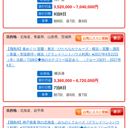
旅行代金
3,520,000～7,040,000円
旅行日数
8泊9日
食事
朝8回、昼7回、夜8回
目的地
：北海道、青森県、山形県、茨城県
お気に入りに登録
【飛鳥III】春めぐり 室蘭・東北・ひたちなかクルーズ・横浜～室蘭～酒田
～青森～常陸那珂～横浜《グランドペントハウス利用》●2027年4月22日
（木）出航／7泊8日◆他のカテゴリー設定あり 〔クルーズ紀行：2027年
4月〕
横浜港
出発地
旅行代金
3,360,000～6,720,000円
旅行日数
7泊8日
食事
朝7回、昼6回、夜7回
目的地
：北海道、岩手県
お気に入りに登録
【飛鳥III】神戸発着 秋の北海道・みちのくクルーズ《グランドペントハウ
ス利用》●2026年9月23日(水・祝)出航／8泊9日◆他のカテゴリー設定あ