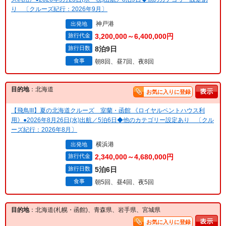
り 〔クルーズ紀行：2026年9月〕
神戸港
出発地
旅行代金
3,200,000～6,400,000円
旅行日数
8泊9日
食事
朝8回、昼7回、夜8回
目的地
：北海道
お気に入りに登録
【飛鳥III】夏の北海道クルーズ 室蘭・函館 《ロイヤルペントハウス利
用》●2026年8月26日(水)出航／5泊6日◆他のカテゴリー設定あり 〔クル
ーズ紀行：2026年8月〕
横浜港
出発地
旅行代金
2,340,000～4,680,000円
旅行日数
5泊6日
食事
朝5回、昼4回、夜5回
目的地
：北海道(札幌・函館)、青森県、岩手県、宮城県
お気に入りに登録