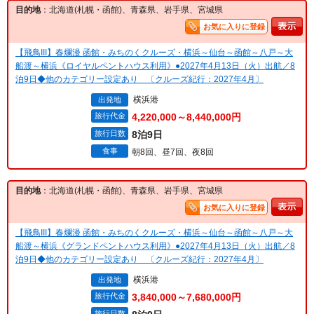
目的地
：北海道(札幌・函館)、青森県、岩手県、宮城県
お気に入りに登録
【飛鳥III】春爛漫 函館・みちのくクルーズ・横浜～仙台～函館～八戸～大
船渡～横浜《ロイヤルペントハウス利用》●2027年4月13日（火）出航／8
泊9日◆他のカテゴリー設定あり 〔クルーズ紀行：2027年4月〕
横浜港
出発地
旅行代金
4,220,000～8,440,000円
旅行日数
8泊9日
食事
朝8回、昼7回、夜8回
目的地
：北海道(札幌・函館)、青森県、岩手県、宮城県
お気に入りに登録
【飛鳥III】春爛漫 函館・みちのくクルーズ・横浜～仙台～函館～八戸～大
船渡～横浜《グランドペントハウス利用》●2027年4月13日（火）出航／8
泊9日◆他のカテゴリー設定あり 〔クルーズ紀行：2027年4月〕
横浜港
出発地
旅行代金
3,840,000～7,680,000円
旅行日数