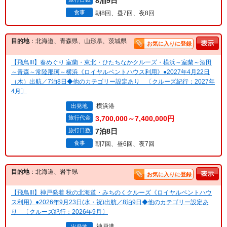
8泊9日
食事
朝8回、昼7回、夜8回
目的地
：北海道、青森県、山形県、茨城県
お気に入りに登録
【飛鳥III】春めぐり 室蘭・東北・ひたちなかクルーズ・横浜～室蘭～酒田
～青森～常陸那珂～横浜《ロイヤルペントハウス利用》●2027年4月22日
（木）出航／7泊8日◆他のカテゴリー設定あり 〔クルーズ紀行：2027年
4月〕
横浜港
出発地
旅行代金
3,700,000～7,400,000円
旅行日数
7泊8日
食事
朝7回、昼6回、夜7回
目的地
：北海道、岩手県
お気に入りに登録
【飛鳥III】神戸発着 秋の北海道・みちのくクルーズ《ロイヤルペントハウ
ス利用》●2026年9月23日(水・祝)出航／8泊9日◆他のカテゴリー設定あ
り 〔クルーズ紀行：2026年9月〕
神戸港
出発地