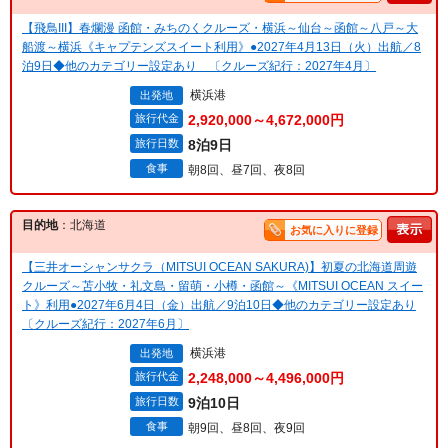
【飛鳥III】春爛漫 函館・みちのくクルーズ・横浜～仙台～函館～八戸～大
船渡～横浜《キャプテンズスイート利用》●2027年4月13日（火）出航／8
泊9日◆他のカテゴリー設定あり 〔クルーズ紀行：2027年4月〕
横浜港
出発地
旅行代金
2,920,000～4,672,000円
旅行日数
8泊9日
食事
朝8回、昼7回、夜8回
目的地
：北海道
お気に入りに登録
【三井オーシャンサクラ（MITSUI OCEAN SAKURA)】初夏の北海道周遊
クルーズ～苫小牧・礼文島・留萌・小樽・函館～《MITSUI OCEAN スイー
ト》利用●2027年6月4日（金）出航／9泊10日◆他のカテゴリー設定あり
〔クルーズ紀行：2027年6月〕
横浜港
出発地
旅行代金
2,248,000～4,496,000円
旅行日数
9泊10日
食事
朝9回、昼8回、夜9回