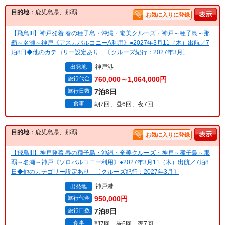
目的地
：鹿児島県、那覇
お気に入りに登録
【飛鳥III】神戸発着 春の種子島・沖縄・奄美クルーズ・神戸～種子島～那
覇～名瀬～神戸《アスカバルコニーA利用》●2027年3月11（木）出航／7
泊8日◆他のカテゴリー設定あり 〔クルーズ紀行：2027年3月〕
神戸港
出発地
旅行代金
760,000～1,064,000円
旅行日数
7泊8日
食事
朝7回、昼6回、夜7回
目的地
：鹿児島県、那覇
お気に入りに登録
【飛鳥III】神戸発着 春の種子島・沖縄・奄美クルーズ・神戸～種子島～那
覇～名瀬～神戸《ソロバルコニー利用》●2027年3月11（木）出航／7泊8
日◆他のカテゴリー設定あり 〔クルーズ紀行：2027年3月〕
神戸港
出発地
旅行代金
950,000円
旅行日数
7泊8日
食事
朝7回、昼6回、夜7回