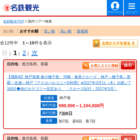
マイページ
メニュー
名鉄観光TOP
> 国内ツアー検索
おすすめ順
安い順
高い順
新着順
並び順:
全12件中
1～10
件を表示
前
1
2
次
｜
｜
｜
目的地
：鹿児島県、那覇
お気に入りに登録
【飛鳥III】神戸発着 春の種子島・沖縄・奄美クルーズ・神戸～種子島～那
覇～名瀬～神戸《アスカバルコニーD利用》●2027年3月11（木）出航／7
泊8日◆他のカテゴリー設定あり 〔クルーズ紀行：2027年3月〕
神戸港
出発地
旅行代金
690,000～1,104,000円
旅行日数
7泊8日
食事
朝7回、昼6回、夜7回
目的地
：鹿児島県、那覇