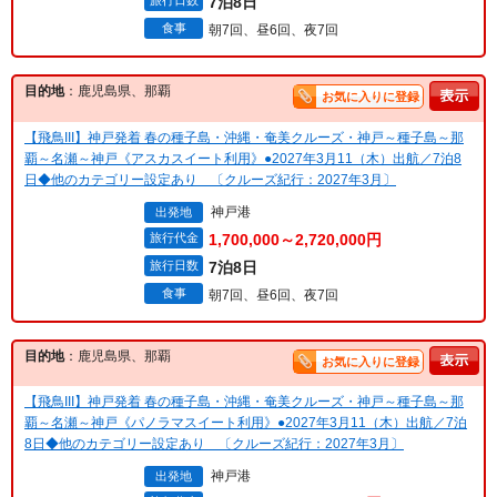
旅行日数
7泊8日
食事
朝7回、昼6回、夜7回
目的地
：鹿児島県、那覇
お気に入りに登録
【飛鳥III】神戸発着 春の種子島・沖縄・奄美クルーズ・神戸～種子島～那
覇～名瀬～神戸《アスカスイート利用》●2027年3月11（木）出航／7泊8
日◆他のカテゴリー設定あり 〔クルーズ紀行：2027年3月〕
神戸港
出発地
旅行代金
1,700,000～2,720,000円
旅行日数
7泊8日
食事
朝7回、昼6回、夜7回
目的地
：鹿児島県、那覇
お気に入りに登録
【飛鳥III】神戸発着 春の種子島・沖縄・奄美クルーズ・神戸～種子島～那
覇～名瀬～神戸《パノラマスイート利用》●2027年3月11（木）出航／7泊
8日◆他のカテゴリー設定あり 〔クルーズ紀行：2027年3月〕
神戸港
出発地