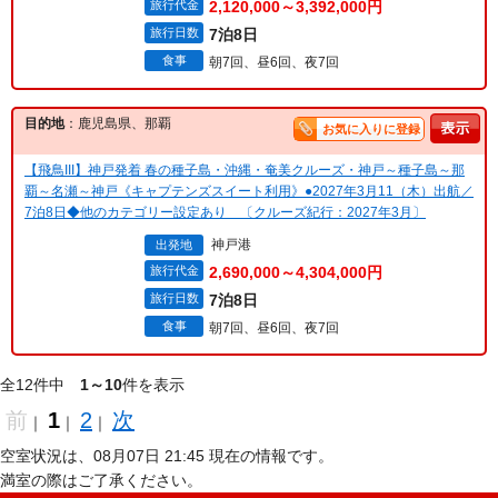
旅行代金
2,120,000～3,392,000円
旅行日数
7泊8日
食事
朝7回、昼6回、夜7回
目的地
：鹿児島県、那覇
お気に入りに登録
【飛鳥III】神戸発着 春の種子島・沖縄・奄美クルーズ・神戸～種子島～那
覇～名瀬～神戸《キャプテンズスイート利用》●2027年3月11（木）出航／
7泊8日◆他のカテゴリー設定あり 〔クルーズ紀行：2027年3月〕
神戸港
出発地
旅行代金
2,690,000～4,304,000円
旅行日数
7泊8日
食事
朝7回、昼6回、夜7回
全12件中
1～10
件を表示
前
1
2
次
｜
｜
｜
空室状況は、08月07日 21:45 現在の情報です。
満室の際はご了承ください。