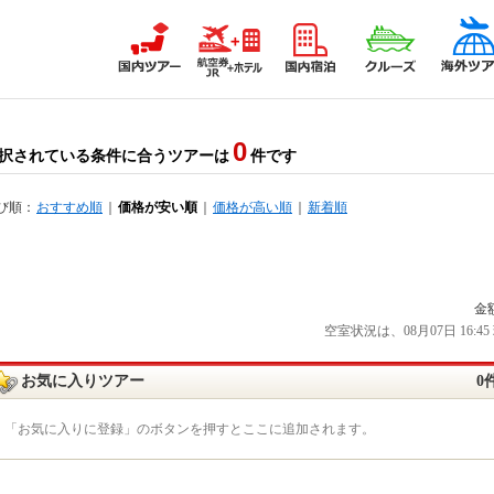
0
択されている条件に合うツアーは
件です
び順：
おすすめ順
｜
価格が安い順
｜
価格が高い順
｜
新着順
金
空室状況は、08月07日 16
お気に入りツアー
0
「お気に入りに登録」のボタンを押すとここに追加されます。