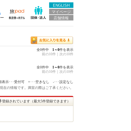
ENGLISH
マイページ
店舗情報
全0件中
1～0
件を表示
前の10件
｜
次の10件
全0件中
1～0
件を表示
前の10件
｜
次の10件
額表示･･･受付可 ×･･･空きなし -･･･設定なし
:45 現在の情報です。満室の際はご了承ください。
件
登録されています（最大5件登録できます）