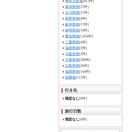
神奈川県発
[915件]
新潟県発
[15件]
石川県発
[27件]
長野県発
[4件]
岐阜県発
[17件]
静岡県発
[10件]
愛知県発
[1,054件]
三重県発
[4件]
滋賀県発
[3件]
大阪府発
[2件]
兵庫県発
[399件]
広島県発
[26件]
福岡県発
[164件]
那覇発
[112件]
行き先
指定なし
[0件]
旅行日数
指定なし
[0件]