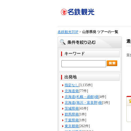
名鉄観光TOP
>
山形県発 ツアーの一覧
選
キーワード
並
出発地
指定なし
[3,135件]
北海道発
[77件]
北海道(札幌・函館)発
[4件]
北海道(旭川・富良野)発
[1件]
茨城県発
[41件]
群馬県発
[1件]
千葉県発
[1件]
東京都発
[262件]