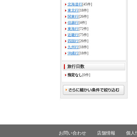
北海道行
[45件]
東北行
[18件]
関東行
[26件]
信越行
[4件]
東海行
[72件]
近畿行
[75件]
四国行
[26件]
九州行
[18件]
沖縄行
[18件]
旅行日数
指定なし
[0件]
お問い合わせ
店舗情報
個人