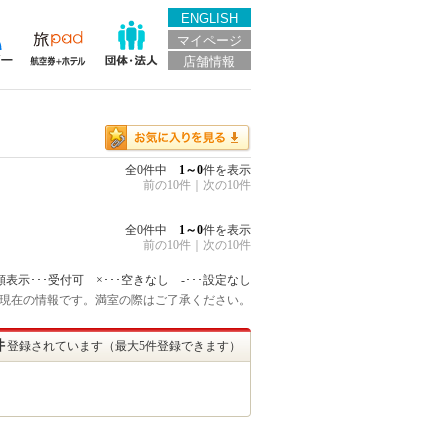
ENGLISH
マイページ
店舗情報
全0件中
1～0
件を表示
前の10件
｜
次の10件
全0件中
1～0
件を表示
前の10件
｜
次の10件
額表示･･･受付可 ×･･･空きなし -･･･設定なし
:15 現在の情報です。満室の際はご了承ください。
件
登録されています（最大5件登録できます）