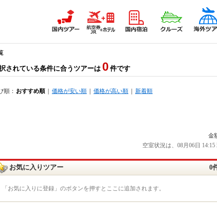
覧
0
択されている条件に合うツアーは
件です
び順：
おすすめ順
｜
価格が安い順
｜
価格が高い順
｜
新着順
金
空室状況は、08月06日 14
お気に入りツアー
0
「お気に入りに登録」のボタンを押すとここに追加されます。