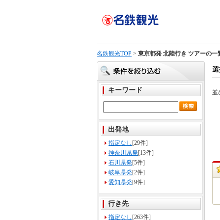
名鉄観光TOP
>
東京都発 北陸行き ツアーの一
選
キーワード
並
出発地
指定なし
[29件]
神奈川県発
[13件]
石川県発
[5件]
岐阜県発
[2件]
愛知県発
[9件]
行き先
指定なし
[263件]