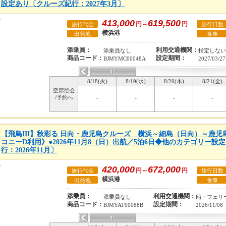
設定あり〔クルーズ紀行：2027年3月〕
413,000
619,500
円～
円
旅行代金
旅行日数
横浜港
出発地
食事
添乗員：
利用交通機関：
添乗員なし
指定しない
商品コード：
設定期間：
BJMYMC00048A
2027/03/27
8/18(火)
8/19(水)
8/20(木)
8/21(金)
空席照会
/予約へ
-
-
-
-
【飛鳥III】秋彩る 日向・鹿児島クルーズ 横浜～細島（日向）～鹿
コニーD利用》●2026年11月8（日）出航／5泊6日◆他のカテゴリー
行：2026年11月〕
420,000
672,000
円～
円
旅行代金
旅行日数
横浜港
出発地
食事
添乗員：
利用交通機関：
添乗員なし
船・フェリ
商品コード：
設定期間：
BJMYAT00088B
2026/11/08