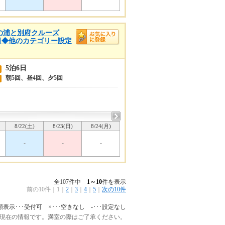
・鞆の浦と別府クルーズ
6日◆他のカテゴリー設定
5泊6日
朝5回、昼4回、夕5回
8/22(土)
8/23(日)
8/24(月)
-
-
-
全107件中
1～10
件を表示
前の10件
｜
1
｜
2
｜
3
｜
4
｜
5
｜
次の10件
額表示･･･受付可 ×･･･空きなし -･･･設定なし
:45 現在の情報です。満室の際はご了承ください。