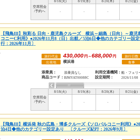
8/18(火)
8/19(水)
8/20(木)
8/21(金)
空席照会
/予約へ
-
-
-
-
【飛鳥III】秋彩る 日向・鹿児島クルーズ 横浜～細島（日向）～鹿
コニーC利用》●2026年11月8（日）出航／5泊6日◆他のカテゴリー
行：2026年11月〕
430,000
688,000
円～
円
旅行代金
旅行日数
横浜港
出発地
食事
添乗員：
利用交通機関：
添乗員なし
船・フェリ
商品コード：
設定期間：
BJMYAT00088C
2026/11/08
8/18(火)
8/19(水)
8/20(木)
8/21(金)
空席照会
/予約へ
-
-
-
-
【飛鳥III】横浜発 秋の広島・博多クルーズ《ソロバルコニー利用》●202
泊4日◆他のカテゴリー設定あり 〔クルーズ紀行：2026年9月〕