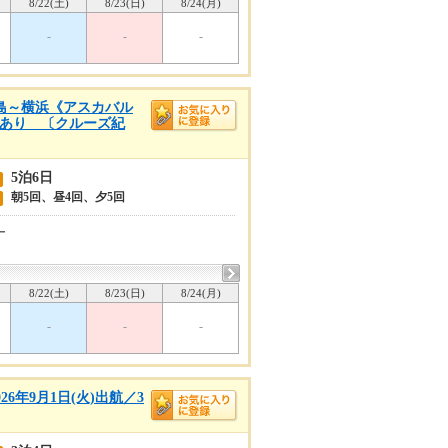
8/22(土)
8/23(日)
8/24(月)
-
-
-
児島～横浜《アスカバル
設定あり 〔クルーズ紀
5泊6日
朝5回、昼4回、夕5回
ー
8/22(土)
8/23(日)
8/24(月)
-
-
-
6年9月1日(火)出航／3