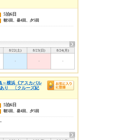
5泊6日
朝5回、昼4回、夕5回
8/22(土)
8/23(日)
8/24(月)
-
-
-
児島～横浜《アスカバル
設定あり 〔クルーズ紀
5泊6日
朝5回、昼4回、夕5回
ー