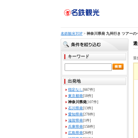
名鉄観光TOP
>
神奈川県発 九州行き ツアーの
選
キーワード
並
出発地
指定なし
[667件]
東京都発
[18件]
神奈川県発
[107件]
石川県発
[13件]
愛知県発
[278件]
滋賀県発
[1件]
兵庫県発
[158件]
広島県発
[26件]