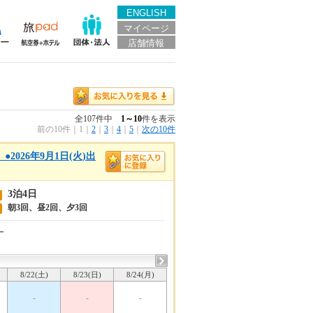
ENGLISH
マイページ
店舗情報
全107件中
1～10
件を表示
前の10件
｜
1
｜
2
｜
3
｜
4
｜
5
｜
次の10件
026年9月1日(火)出
3泊4日
朝3回、昼2回、夕3回
ー
8/22(土)
8/23(日)
8/24(月)
-
-
-