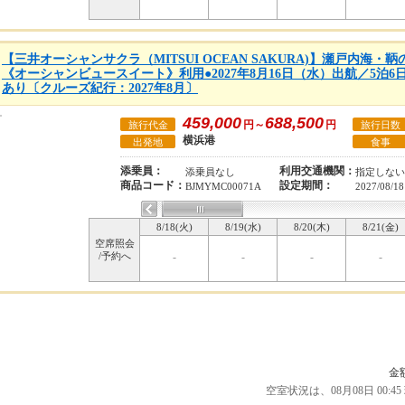
【三井オーシャンサクラ（MITSUI OCEAN SAKURA)】瀬戸内海
《オーシャンビュースイート》利用●2027年8月16日（水）出航／5泊
あり〔クルーズ紀行：2027年8月〕
459,000
688,500
円～
円
旅行代金
旅行日数
横浜港
出発地
食事
添乗員：
利用交通機関：
添乗員なし
指定しない
商品コード：
設定期間：
BJMYMC00071A
2027/08/18
8/18(火)
8/19(水)
8/20(木)
8/21(金)
空席照会
/予約へ
-
-
-
-
金
空室状況は、08月08日 00