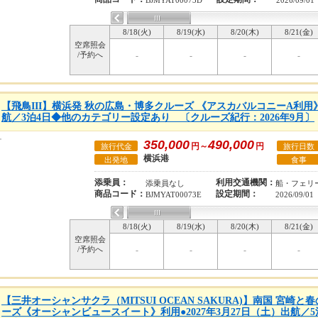
BJMYAT00073D
2026/09/01
8/18(火)
8/19(水)
8/20(木)
8/21(金)
空席照会
/予約へ
-
-
-
-
【飛鳥III】横浜発 秋の広島・博多クルーズ 《アスカバルコニーA利用》●2
航／3泊4日◆他のカテゴリー設定あり 〔クルーズ紀行：2026年9月〕
350,000
490,000
円～
円
旅行代金
旅行日数
横浜港
出発地
食事
添乗員：
利用交通機関：
添乗員なし
船・フェリ
商品コード：
設定期間：
BJMYAT00073E
2026/09/01
8/18(火)
8/19(水)
8/20(木)
8/21(金)
空席照会
/予約へ
-
-
-
-
【三井オーシャンサクラ（MITSUI OCEAN SAKURA)】南国 宮崎
ーズ《オーシャンビュースイート》利用●2027年3月27日（土）出航／