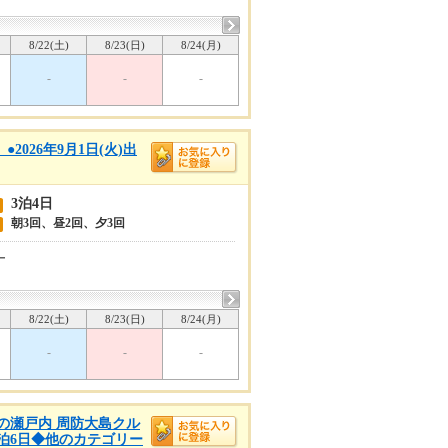
8/22(土)
8/23(日)
8/24(月)
-
-
-
026年9月1日(火)出
3泊4日
朝3回、昼2回、夕3回
ー
8/22(土)
8/23(日)
8/24(月)
-
-
-
と春の瀬戸内 周防大島クル
5泊6日◆他のカテゴリー