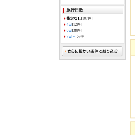
旅行日数
指定なし
[107件]
4日
[12件]
6日
[38件]
7日～
[57件]