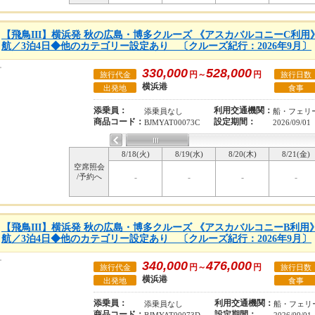
【飛鳥III】横浜発 秋の広島・博多クルーズ 《アスカバルコニーC利用》●2
航／3泊4日◆他のカテゴリー設定あり 〔クルーズ紀行：2026年9月〕
330,000
528,000
円～
円
旅行代金
旅行日数
横浜港
出発地
食事
添乗員：
利用交通機関：
添乗員なし
船・フェリ
商品コード：
設定期間：
BJMYAT00073C
2026/09/01
8/18(火)
8/19(水)
8/20(木)
8/21(金)
空席照会
/予約へ
-
-
-
-
【飛鳥III】横浜発 秋の広島・博多クルーズ 《アスカバルコニーB利用》●2
航／3泊4日◆他のカテゴリー設定あり 〔クルーズ紀行：2026年9月〕
340,000
476,000
円～
円
旅行代金
旅行日数
横浜港
出発地
食事
添乗員：
利用交通機関：
添乗員なし
船・フェリ
商品コード：
設定期間：