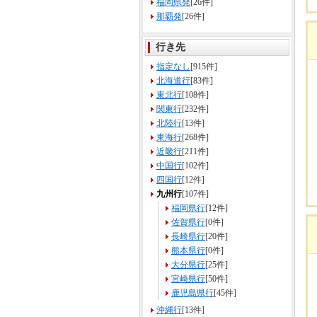
福岡県発
[26件]
那覇発
[26件]
行き先
指定なし
[915件]
北海道行
[83件]
東北行
[108件]
関東行
[232件]
北陸行
[13件]
東海行
[268件]
近畿行
[211件]
中国行
[102件]
四国行
[12件]
九州行
[107件]
福岡県行
[12件]
佐賀県行
[0件]
長崎県行
[20件]
熊本県行
[0件]
大分県行
[25件]
宮崎県行
[50件]
鹿児島県行
[45件]
沖縄行
[13件]