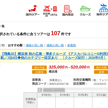
一覧
107
択されている条件に合うツアーは
件です
び順：
おすすめ順
｜
価格が安い順
｜
価格が高い順
｜
新着順
【飛鳥III】横浜発 秋の広島・博多クルーズ 《アスカバルコニーD利用》●2
航／3泊4日◆他のカテゴリー設定あり 〔クルーズ紀行：2026年9月〕
325,000
520,000
円～
円
旅行代金
旅行日数
横浜港
出発地
食事
添乗員：
利用交通機関：
添乗員なし
船・フェリ
商品コード：
設定期間：
BJMYAT00073B
2026/09/01
8/18(火)
8/19(水)
8/20(木)
8/21(金)
空席照会
/予約へ
-
-
-
-