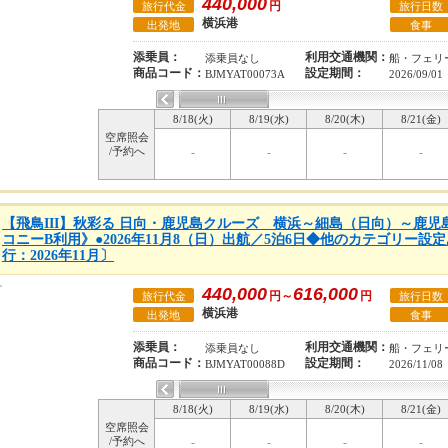
440,000
円
旅行代金
旅行日数
横浜港
出発地
食事
添乗員：
利用交通機関：
添乗員なし
船・フェリ
商品コード：
設定期間：
BJMYAT00073A
2026/09/01
8/18(火)
8/19(水)
8/20(木)
8/21(金)
空席照会
/予約へ
-
-
-
-
【飛鳥III】秋彩る 日向・鹿児島クルーズ 横浜～細島（日向）～鹿
コニーB利用》●2026年11月8（日）出航／5泊6日◆他のカテゴリー
行：2026年11月〕
440,000
616,000
円～
円
旅行代金
旅行日数
横浜港
出発地
食事
添乗員：
利用交通機関：
添乗員なし
船・フェリ
商品コード：
設定期間：
BJMYAT00088D
2026/11/08
8/18(火)
8/19(水)
8/20(木)
8/21(金)
空席照会
/予約へ
-
-
-
-