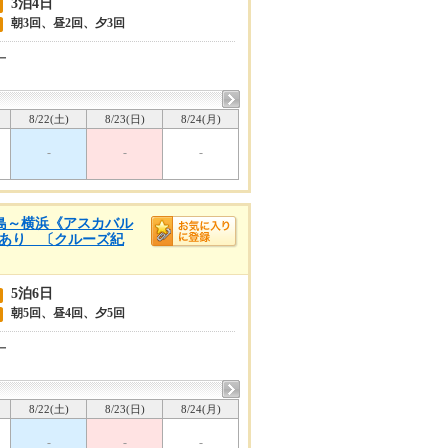
3泊4日
朝3回、昼2回、夕3回
ー
8/22(土)
8/23(日)
8/24(月)
-
-
-
児島～横浜《アスカバル
設定あり 〔クルーズ紀
5泊6日
朝5回、昼4回、夕5回
ー
8/22(土)
8/23(日)
8/24(月)
-
-
-