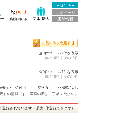
ENGLISH
マイページ
店舗情報
全0件中
1～0
件を表示
前の10件
｜
次の10件
全0件中
1～0
件を表示
前の10件
｜
次の10件
額表示･･･受付可 ×･･･空きなし -･･･設定なし
:45 現在の情報です。満室の際はご了承ください。
件
登録されています（最大5件登録できます）