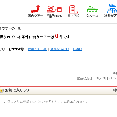
間 ツアーの一覧
0
択されている条件に合うツアーは
件です
び順：
おすすめ順
｜
価格が安い順
｜
価格が高い順
｜
新着順
金
空室状況は、08月09日 21
お気に入りツアー
0
「お気に入りに登録」のボタンを押すとここに追加されます。