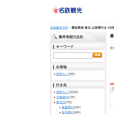
名鉄観光TOP
>
愛知県発 東北-山形県行き 4日
選
キーワード
並
出発地
指定なし
[0件]
行き先
指定なし
[102件]
北海道行
[1件]
東北行
[1件]
青森県行
[0件]
岩手県行
[0件]