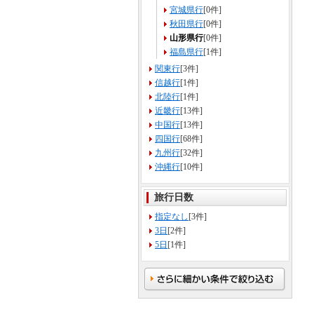
宮城県行
[0件]
秋田県行
[0件]
山形県行
[0件]
福島県行
[1件]
関東行
[3件]
信越行
[1件]
北陸行
[1件]
近畿行
[13件]
中国行
[13件]
四国行
[68件]
九州行
[32件]
沖縄行
[10件]
旅行日数
指定なし
[3件]
3日
[2件]
5日
[1件]