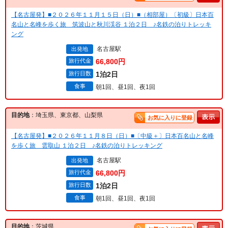
【名古屋発】■２０２６年１１月１５日（日）■（相部屋）〔初級〕日本百
名山と名峰を歩く旅 筑波山と秋川渓谷 １泊２日 ♪名鉄の泊りトレッキ
ング
名古屋駅
出発地
旅行代金
66,800円
旅行日数
1泊2日
食事
朝1回、昼1回、夜1回
目的地
：埼玉県、東京都、山梨県
お気に入りに登録
【名古屋発】■２０２６年１１月８日（日）■〔中級＋〕日本百名山と名峰
を歩く旅 雲取山 １泊２日 ♪名鉄の泊りトレッキング
名古屋駅
出発地
旅行代金
66,800円
旅行日数
1泊2日
食事
朝1回、昼1回、夜1回
目的地
：茨城県