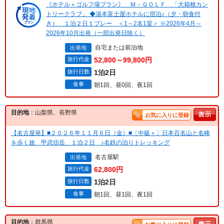
《ホテル＋ゴルフ場プラン》 Ｍ－ＧＯＬＦ 「大箱根カン
トリークラブ」 ◆湯本富士屋ホテルに宿泊♪（夕・朝食付
き） １泊２日１プレー ＜1～2名1室＞ ※2026年4月～
2026年10月出発（一部出発日除く）
自宅または前泊地
出発地
旅行代金
52,800～99,800円
旅行日数
1泊2日
食事
朝1回、昼0回、夜1回
目的地
：山梨県、長野県
お気に入りに登録
【名古屋発】■２０２６年１１月６日（金）■〔中級＋〕日本百名山と名峰
を歩く旅 甲武信岳 １泊２日 ♪名鉄の泊りトレッキング
名古屋駅
出発地
旅行代金
62,800円
旅行日数
1泊2日
食事
朝1回、昼1回、夜1回
目的地
：群馬県