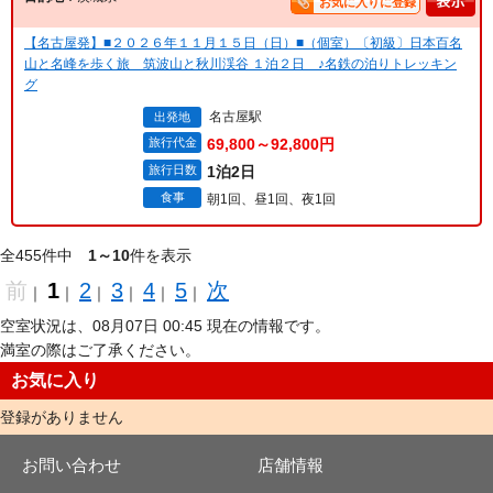
お気に入りに登録
【名古屋発】■２０２６年１１月１５日（日）■（個室）〔初級〕日本百名
山と名峰を歩く旅 筑波山と秋川渓谷 １泊２日 ♪名鉄の泊りトレッキン
グ
名古屋駅
出発地
旅行代金
69,800～92,800円
旅行日数
1泊2日
食事
朝1回、昼1回、夜1回
全455件中
1～10
件を表示
前
1
2
3
4
5
次
｜
｜
｜
｜
｜
｜
空室状況は、08月07日 00:45 現在の情報です。
満室の際はご了承ください。
お気に入り
登録がありません
お問い合わせ
店舗情報