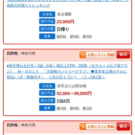
名鉄の日帰りトレッキング
名古屋駅
出発地
旅行代金
23,800円
旅行日数
日帰り
食事
朝0回、昼0回、夜0回
目的地
：神奈川県
お気に入りに登録
●毎月替わる行先！2組（6名）様以上CPN 2608 《ホテル＋ゴルフ場プラ
ン》 Ｍ－ＧＯＬＦ 「大箱根カントリークラブ」 ◆湯本富士屋ホテルに
宿泊♪（夕・朝食付き） １泊２日１プレー ＜1～2名1室＞
自宅または前泊地
出発地
旅行代金
52,800～99,800円
旅行日数
1泊2日
食事
朝1回、昼0回、夜1回
目的地
：神奈川県
お気に入りに登録