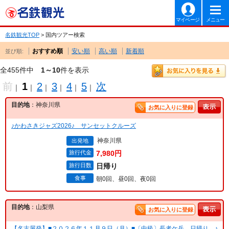
マイページ
メニュー
名鉄観光TOP
> 国内ツアー検索
おすすめ順
安い順
高い順
新着順
並び順:
全455件中
1～10
件を表示
前
1
2
3
4
5
次
｜
｜
｜
｜
｜
｜
目的地
：神奈川県
お気に入りに登録
♪かわさきジャズ2026♪ サンセットクルーズ
神奈川県
出発地
旅行代金
7,980円
旅行日数
日帰り
食事
朝0回、昼0回、夜0回
目的地
：山梨県
お気に入りに登録
【名古屋発】■２０２６年１１月９日（月）■〔中級〕長者ケ岳 日帰り ♪