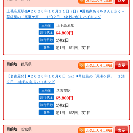
お気に入りに登録
上毛高原駅発■２０２６年１０月１１日（日）■漫画家ありをさんと歩く～
草紅葉の「尾瀬ケ原」 １泊２日 ♪名鉄の泊りハイキング
上毛高原駅
出発地
旅行代金
64,800円
旅行日数
1泊2日
食事
朝1回、昼1回、夜1回
目的地
：群馬県
お気に入りに登録
【名古屋発】■２０２６年１０月６日（火）■草紅葉の「尾瀬ケ原」 １泊
２日 ♪名鉄の泊りハイキング
名古屋駅
出発地
旅行代金
65,800円
旅行日数
1泊2日
食事
朝1回、昼2回、夜1回
目的地
：茨城県
お気に入りに登録