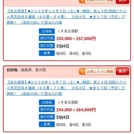
お気に入りに登録
【名古屋発】■２０２６年１０月３日（土）■（個室）第１３回 四国八十八
ヶ所完全歩き遍路（６０番～６４番） ３泊４日 ★全１７回（予定）で
満願！ ♪名鉄の歩いて巡る心の旅
ＪＲ名古屋駅
出発地
旅行代金
153,000～157,000円
旅行日数
3泊4日
食事
朝3回、昼4回、夜3回
目的地
：徳島県、香川県
お気に入りに登録
【名古屋発】■２０２６年１１月７日（土）■（個室）第１４回 四国八十八
ヶ所完全歩き遍路（６５番～７１番） ３泊４日 ★全１７回（予定）で
満願！ ♪名鉄の歩いて巡る心の旅
ＪＲ名古屋駅
出発地
旅行代金
154,000～164,000円
旅行日数
3泊4日
食事
朝3回、昼4回、夜3回