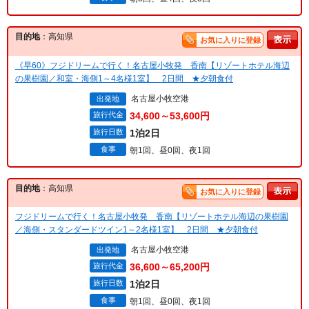
目的地
：高知県
お気に入りに登録
《早60》フジドリームで行く！名古屋小牧発 香南【リゾートホテル海辺
の果樹園／和室・海側1～4名様1室】 2日間 ★夕朝食付
名古屋小牧空港
出発地
旅行代金
34,600～53,600円
旅行日数
1泊2日
食事
朝1回、昼0回、夜1回
目的地
：高知県
お気に入りに登録
フジドリームで行く！名古屋小牧発 香南【リゾートホテル海辺の果樹園
／海側・スタンダードツイン1～2名様1室】 2日間 ★夕朝食付
名古屋小牧空港
出発地
旅行代金
36,600～65,200円
旅行日数
1泊2日
食事
朝1回、昼0回、夜1回