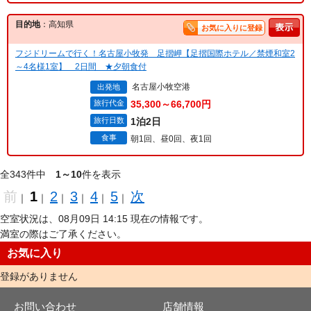
目的地
：高知県
お気に入りに登録
フジドリームで行く！名古屋小牧発 足摺岬【足摺国際ホテル／禁煙和室2
～4名様1室】 2日間 ★夕朝食付
名古屋小牧空港
出発地
旅行代金
35,300～66,700円
旅行日数
1泊2日
食事
朝1回、昼0回、夜1回
全343件中
1～10
件を表示
前
1
2
3
4
5
次
｜
｜
｜
｜
｜
｜
空室状況は、08月09日 14:15 現在の情報です。
満室の際はご了承ください。
お気に入り
登録がありません
お問い合わせ
店舗情報