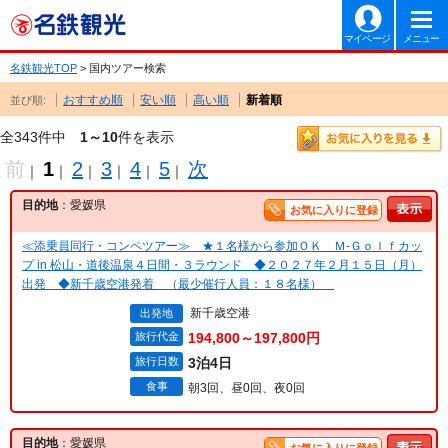
マイページ
メニュー
名鉄観光TOP
> 国内ツアー検索
おすすめ順
安い順
高い順
新着順
並び順:
全343件中
1～10
件を表示
前
1
2
3
4
5
次
｜
｜
｜
｜
｜
｜
目的地
：愛媛県
お気に入りに登録
≪添乗員同行・コンペツアー≫ ★１名様から参加ＯＫ Ｍ‐Ｇｏｌｆカッ
プ in 松山・道後温泉４日間・３ラウンド ◆２０２７年２月１５日（月）
出発 ◆新千歳空港発着 （最少催行人員：１８名様）
新千歳空港
出発地
旅行代金
194,800～197,800円
旅行日数
3泊4日
食事
朝3回、昼0回、夜0回
目的地
：愛媛県