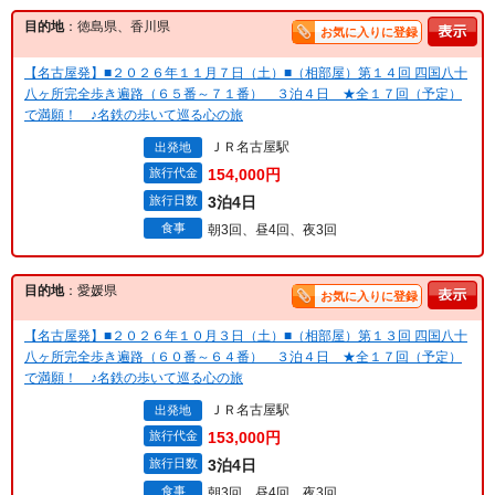
目的地
：徳島県、香川県
お気に入りに登録
【名古屋発】■２０２６年１１月７日（土）■（相部屋）第１４回 四国八十
八ヶ所完全歩き遍路（６５番～７１番） ３泊４日 ★全１７回（予定）
で満願！ ♪名鉄の歩いて巡る心の旅
ＪＲ名古屋駅
出発地
旅行代金
154,000円
旅行日数
3泊4日
食事
朝3回、昼4回、夜3回
目的地
：愛媛県
お気に入りに登録
【名古屋発】■２０２６年１０月３日（土）■（相部屋）第１３回 四国八十
八ヶ所完全歩き遍路（６０番～６４番） ３泊４日 ★全１７回（予定）
で満願！ ♪名鉄の歩いて巡る心の旅
ＪＲ名古屋駅
出発地
旅行代金
153,000円
旅行日数
3泊4日
食事
朝3回、昼4回、夜3回