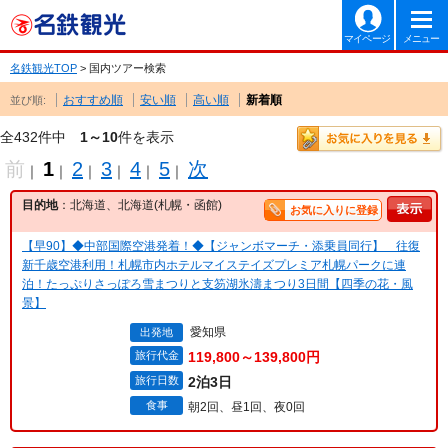
マイページ
メニュー
名鉄観光TOP
> 国内ツアー検索
おすすめ順
安い順
高い順
新着順
並び順:
全432件中
1～10
件を表示
前
1
2
3
4
5
次
｜
｜
｜
｜
｜
｜
目的地
：北海道、北海道(札幌・函館)
お気に入りに登録
【早90】◆中部国際空港発着！◆【ジャンボマーチ・添乗員同行】 往復
新千歳空港利用！札幌市内ホテルマイステイズプレミア札幌パークに連
泊！たっぷりさっぽろ雪まつりと支笏湖氷濤まつり3日間【四季の花・風
景】
愛知県
出発地
旅行代金
119,800～139,800円
旅行日数
2泊3日
食事
朝2回、昼1回、夜0回