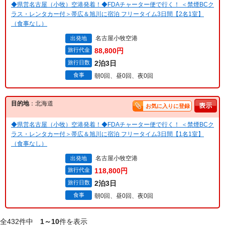
◆県営名古屋（小牧）空港発着！◆FDAチャーター便で行く！ ＜禁煙BCク
ラス・レンタカー付＞帯広＆旭川に宿泊 フリータイム3日間【2名1室】
（食事なし）
名古屋小牧空港
出発地
旅行代金
88,800円
旅行日数
2泊3日
食事
朝0回、昼0回、夜0回
目的地
：北海道
お気に入りに登録
◆県営名古屋（小牧）空港発着！◆FDAチャーター便で行く！ ＜禁煙BCク
ラス・レンタカー付＞帯広＆旭川に宿泊 フリータイム3日間【1名1室】
（食事なし）
名古屋小牧空港
出発地
旅行代金
118,800円
旅行日数
2泊3日
食事
朝0回、昼0回、夜0回
全432件中
1～10
件を表示