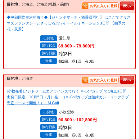
目的地
：北海道、北海道(札幌・函館)
お気に入りに登録
◆中部国際空港発着！◆【ジャンボマーチ・添乗員同行】 はこだてクリス
マスファンタジーとさっぽろホワイトイルミネーション3日間 【四季の
花・風景】
愛知県
出発地
旅行代金
69,800～79,800円
旅行日数
2泊3日
食事
朝2回、昼1回、夜0回
目的地
：北海道
お気に入りに登録
[小牧発着]フジドリームエアラインズで行く M-Golfカップin北海道3日間
出発日限定 10月5日（月）発 （M-Golfカップは隨縁カントリークラブ
恵庭コースで開催！） M-Golf
小牧空港
出発地
旅行代金
96,800～102,800円
旅行日数
2泊3日
食事
朝2回、昼0回、夜0回