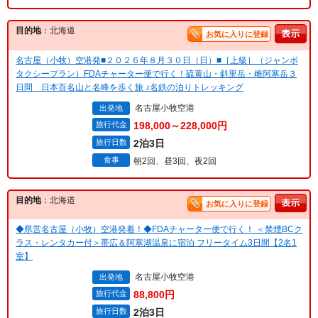
目的地
：北海道
お気に入りに登録
名古屋（小牧）空港発■２０２６年８月３０日（日）■［上級］（ジャンボ
タクシープラン）FDAチャーター便で行く！硫黄山・斜里岳・雌阿寒岳３
日間 日本百名山と名峰を歩く旅 ♪名鉄の泊りトレッキング
名古屋小牧空港
出発地
旅行代金
198,000～228,000円
旅行日数
2泊3日
食事
朝2回、昼3回、夜2回
目的地
：北海道
お気に入りに登録
◆県営名古屋（小牧）空港発着！◆FDAチャーター便で行く！ ＜禁煙BCク
ラス・レンタカー付＞帯広＆阿寒湖温泉に宿泊 フリータイム3日間【2名1
室】
名古屋小牧空港
出発地
旅行代金
88,800円
旅行日数
2泊3日