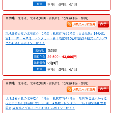
食事
朝1回、昼0回、夜1回
目的地
：北海道、北海道(旭川・富良野)、北海道(帯広・釧路)
お気に入りに登録
現地発着☆夏の北海道☆ 1泊目：札幌市内＆2泊目：白金温泉♪【4名様1
室】3日間 ★禁煙・レンタカー（新千歳空港配返車限定)＆観光とグルメ3
つのお楽しみポイント付！！
愛知県
出発地
旅行代金
29,500～43,000円
旅行日数
2泊3日
食事
朝2回、昼0回、夜1回
目的地
：北海道、北海道(旭川・富良野)、北海道(帯広・釧路)
お気に入りに登録
現地発着☆夏の北海道☆ 1泊目：札幌市内＆2泊目：旭川/白金温泉から選
べるホテル♪【3名様1室】3日間 ★禁煙・レンタカー（新千歳空港配返車
限定)＆観光とグルメ3つのお楽しみポイント付！！