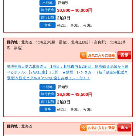
愛知県
出発地
旅行代金
30,800～40,000円
旅行日数
2泊3日
食事
朝2回、昼0回、夜0回
目的地
：北海道、北海道(札幌・函館)、北海道(旭川・富良野)、北海道(帯
広・釧路)
お気に入りに登録
現地発着☆夏の北海道☆ 1泊目：札幌市内＆2泊目：旭川/白金温泉から選
べるホテル♪【2名様1室】3日間 ★禁煙・レンタカー（新千歳空港配返車
限定)＆観光とグルメ3つのお楽しみポイント付！！
愛知県
出発地
旅行代金
36,800～49,500円
旅行日数
2泊3日
食事
朝2回、昼0回、夜0回
目的地
：北海道
お気に入りに登録