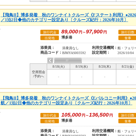
【飛鳥II】博多発着 秋のワンナイトクルーズ《Fステート利用》●2026
／1泊2日◆他のカテゴリー設定あり〔クルーズ紀行：2026年10月〕
89,000
97,900
円～
円
旅行代金
旅行日数
博多港
出発地
食事
添乗員：
利用交通機関：
添乗員なし
船・フェリ
商品コード：
設定期間：
BJMYAS003592
2026/10/04
8/18(火)
8/19(水)
8/20(木)
8/21(金)
空席照会
/予約へ
-
-
-
-
【飛鳥II】博多発着 秋のワンナイトクルーズ《Eバルコニー利用》●202
航／1泊2日◆他のカテゴリー設定あり〔クルーズ紀行：2026年10月〕
105,000
136,500
円～
円
旅行代金
旅行日数
博多港
出発地
食事
添乗員：
利用交通機関：
添乗員なし
船・フェリ
商品コード：
設定期間：