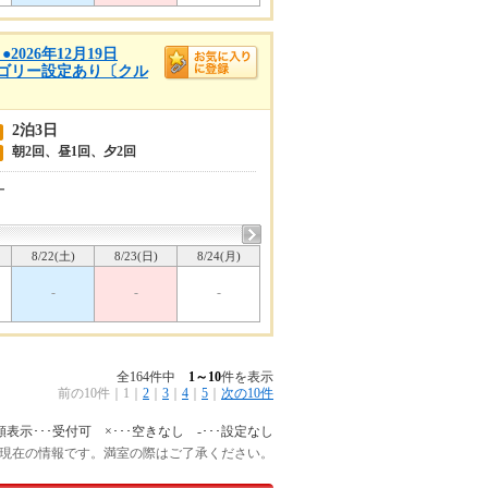
26年12月19日
テゴリー設定あり〔クル
2泊3日
朝2回、昼1回、夕2回
ー
8/22(土)
8/23(日)
8/24(月)
-
-
-
全164件中
1～10
件を表示
前の10件
｜
1
｜
2
｜
3
｜
4
｜
5
｜
次の10件
額表示･･･受付可 ×･･･空きなし -･･･設定なし
:45 現在の情報です。満室の際はご了承ください。