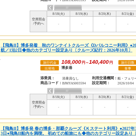
BJMYAS003593
2026/10/04
8/18(火)
8/19(水)
8/20(木)
8/21(金)
空席照会
/予約へ
-
-
-
-
【飛鳥II】博多発着 秋のワンナイトクルーズ《Dバルコニー利用》●202
航／1泊2日◆他のカテゴリー設定あり〔クルーズ紀行：2026年10月〕
108,000
140,400
円～
円
旅行代金
旅行日数
博多港
出発地
食事
添乗員：
利用交通機関：
添乗員なし
船・フェリ
商品コード：
設定期間：
BJMYAS003594
2026/10/04
8/18(火)
8/19(水)
8/20(木)
8/21(金)
空席照会
/予約へ
-
-
-
-
【飛鳥II】博多発 春の博多・那覇クルーズ《Ｋステート利用》●2027年
3日●飛鳥II船内を満喫。 初めての船旅にも◆他のカテゴリー設定あり〔