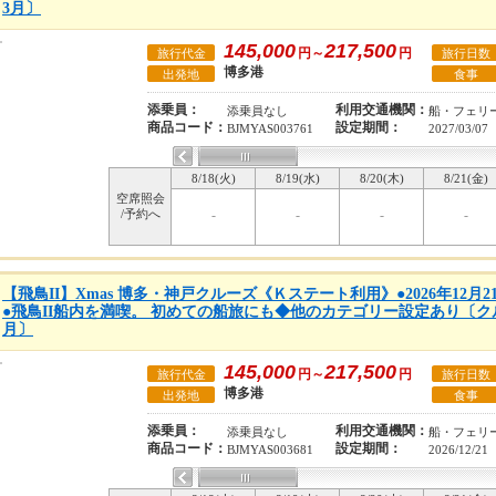
3月〕
145,000
217,500
円～
円
旅行代金
旅行日数
博多港
出発地
食事
添乗員：
利用交通機関：
添乗員なし
船・フェリ
商品コード：
設定期間：
BJMYAS003761
2027/03/07
8/18(火)
8/19(水)
8/20(木)
8/21(金)
空席照会
/予約へ
-
-
-
-
【飛鳥II】Xmas 博多・神戸クルーズ《Ｋステート利用》●2026年12月
●飛鳥II船内を満喫。 初めての船旅にも◆他のカテゴリー設定あり〔クルー
月〕
145,000
217,500
円～
円
旅行代金
旅行日数
博多港
出発地
食事
添乗員：
利用交通機関：
添乗員なし
船・フェリ
商品コード：
設定期間：
BJMYAS003681
2026/12/21