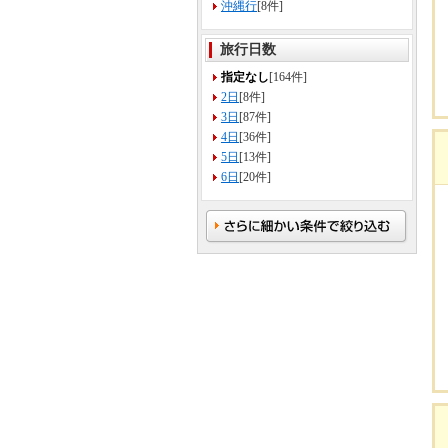
沖縄行
[8件]
旅行日数
指定なし
[164件]
2日
[8件]
3日
[87件]
4日
[36件]
5日
[13件]
6日
[20件]