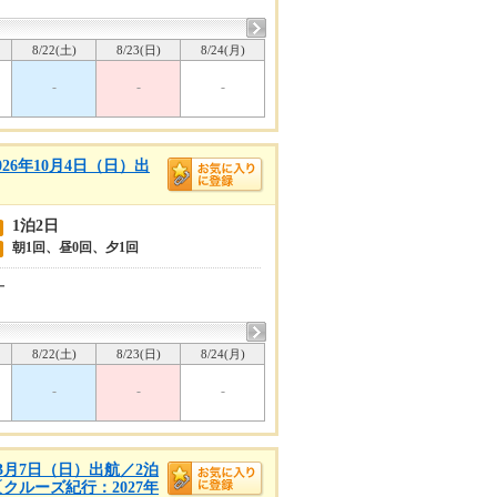
8/22(土)
8/23(日)
8/24(月)
-
-
-
6年10月4日（日）出
1泊2日
朝1回、昼0回、夕1回
ー
8/22(土)
8/23(日)
8/24(月)
-
-
-
3月7日（日）出航／2泊
クルーズ紀行：2027年