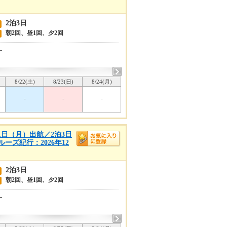
2泊3日
朝2回、昼1回、夕2回
ー
8/22(土)
8/23(日)
8/24(月)
-
-
-
21日（月）出航／2泊3日
ズ紀行：2026年12
2泊3日
朝2回、昼1回、夕2回
ー