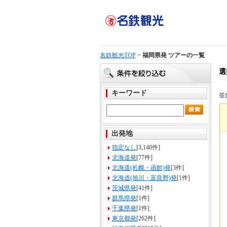
名鉄観光TOP
>
福岡県発 ツアーの一覧
選
キーワード
並
出発地
指定なし
[3,140件]
北海道発
[77件]
北海道(札幌・函館)発
[3件]
北海道(旭川・富良野)発
[1件]
茨城県発
[41件]
群馬県発
[1件]
千葉県発
[1件]
東京都発
[262件]