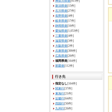
神奈川県発
[915件]
新潟県発
[15件]
石川県発
[27件]
長野県発
[4件]
岐阜県発
[17件]
静岡県発
[16件]
愛知県発
[1,053件]
三重県発
[4件]
滋賀県発
[3件]
大阪府発
[2件]
兵庫県発
[399件]
広島県発
[26件]
福岡県発
[164件]
那覇発
[112件]
行き先
指定なし
[164件]
関東行
[37件]
東海行
[21件]
近畿行
[64件]
四国行
[50件]
九州行
[26件]