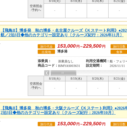
8/18(火)
8/19(水)
8/20(木)
8/21(金)
空席照会
/予約へ
-
-
-
-
【飛鳥II】博多発 秋の博多・名古屋クルーズ《Ｋステート利用》●2026
航／2泊3日◆他のカテゴリー設定あり〔クルーズ紀行：2026年11月〕
153,000
229,500
円～
円
旅行代金
旅行日数
博多港
出発地
食事
添乗員：
利用交通機関：
添乗員なし
船・フェリ
商品コード：
設定期間：
BJMYAS003631
2026/11/11
8/18(火)
8/19(水)
8/20(木)
8/21(金)
空席照会
/予約へ
-
-
-
-
【飛鳥II】博多発 秋の博多・大阪クルーズ《Ｋステート利用》●2026
2泊3日◆他のカテゴリー設定あり〔クルーズ紀行：2026年10月〕
153,000
229,500
円～
円
旅行代金
旅行日数