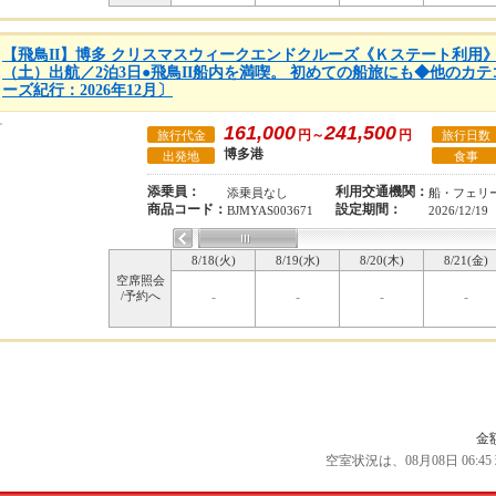
【飛鳥II】博多 クリスマスウィークエンドクルーズ《Ｋステート利用》●20
（土）出航／2泊3日●飛鳥II船内を満喫。 初めての船旅にも◆他のカ
ーズ紀行：2026年12月〕
161,000
241,500
円～
円
旅行代金
旅行日数
博多港
出発地
食事
添乗員：
利用交通機関：
添乗員なし
船・フェリ
商品コード：
設定期間：
BJMYAS003671
2026/12/19
8/18(火)
8/19(水)
8/20(木)
8/21(金)
空席照会
/予約へ
-
-
-
-
金
空室状況は、08月08日 06