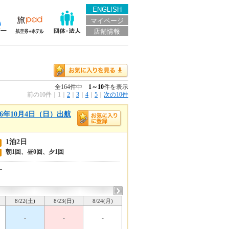
ENGLISH
マイページ
店舗情報
全164件中
1～10
件を表示
前の10件
｜
1
｜
2
｜
3
｜
4
｜
5
｜
次の10件
6年10月4日（日）出航
1泊2日
朝1回、昼0回、夕1回
ー
8/22(土)
8/23(日)
8/24(月)
-
-
-