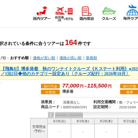
164
択されている条件に合うツアーは
件です
び順：
おすすめ順
｜
価格が安い順
｜
価格が高い順
｜
新着順
【飛鳥II】博多発着 秋のワンナイトクルーズ《Ｋステート利用》●202
／1泊2日◆他のカテゴリー設定あり〔クルーズ紀行：2026年10月〕
77,000
115,500
円～
円
旅行代金
旅行日数
博多港
出発地
食事
添乗員：
利用交通機関：
添乗員なし
船・フェリ
商品コード：
設定期間：
BJMYAS003591
2026/10/04
8/18(火)
8/19(水)
8/20(木)
8/21(金)
空席照会
/予約へ
-
-
-
-