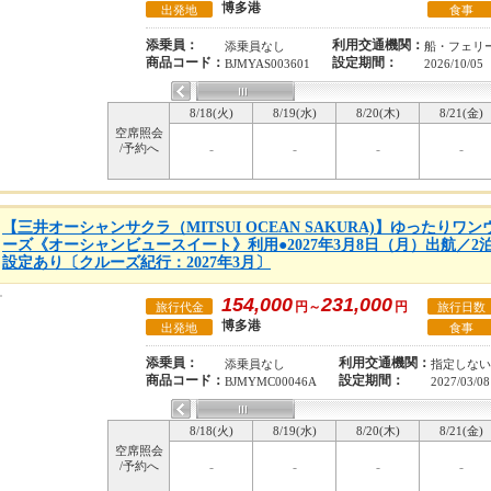
博多港
出発地
食事
添乗員：
利用交通機関：
添乗員なし
船・フェリ
商品コード：
設定期間：
BJMYAS003601
2026/10/05
8/18(火)
8/19(水)
8/20(木)
8/21(金)
空席照会
/予約へ
-
-
-
-
【三井オーシャンサクラ（MITSUI OCEAN SAKURA)】ゆったりワ
ーズ《オーシャンビュースイート》利用●2027年3月8日（月）出航／2
設定あり〔クルーズ紀行：2027年3月〕
154,000
231,000
円～
円
旅行代金
旅行日数
博多港
出発地
食事
添乗員：
利用交通機関：
添乗員なし
指定しない
商品コード：
設定期間：
BJMYMC00046A
2027/03/08
8/18(火)
8/19(水)
8/20(木)
8/21(金)
空席照会
/予約へ
-
-
-
-