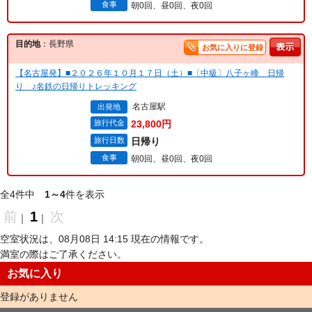
食事
朝0回、昼0回、夜0回
目的地
：長野県
お気に入りに登録
【名古屋発】■２０２６年１０月１７日（土）■〔中級〕八子ヶ峰 日帰
り ♪名鉄の日帰りトレッキング
名古屋駅
出発地
旅行代金
23,800円
旅行日数
日帰り
食事
朝0回、昼0回、夜0回
全4件中
1～4
件を表示
前
1
次
｜
｜
空室状況は、08月08日 14:15 現在の情報です。
満室の際はご了承ください。
お気に入り
登録がありません