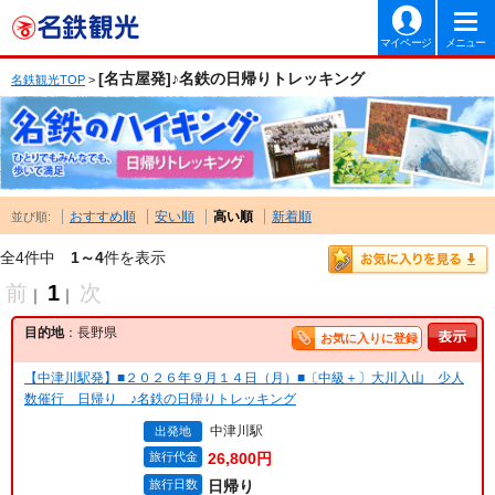
マイページ
メニュー
[名古屋発]♪名鉄の日帰りトレッキング
名鉄観光TOP
>
おすすめ順
安い順
高い順
新着順
並び順:
全4件中
1～4
件を表示
前
1
次
｜
｜
目的地
：長野県
お気に入りに登録
【中津川駅発】■２０２６年９月１４日（月）■〔中級＋〕大川入山 少人
数催行 日帰り ♪名鉄の日帰りトレッキング
中津川駅
出発地
旅行代金
26,800円
旅行日数
日帰り