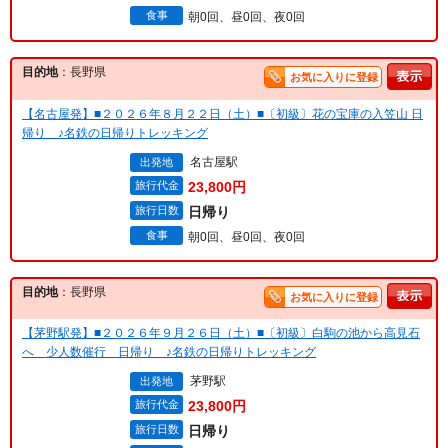
食事
朝0回、昼0回、夜0回
目的地
：長野県
お気に入りに登録
【名古屋発】■２０２６年８月２２日（土）■〔初級〕花の宝庫の入笠山 日
帰り ♪名鉄の日帰りトレッキング
名古屋駅
出発地
旅行代金
23,800円
旅行日数
日帰り
食事
朝0回、昼0回、夜0回
目的地
：長野県
お気に入りに登録
【茅野駅発】■２０２６年９月２６日（土）■〔初級〕白駒の池から高見石
へ 少人数催行 日帰り ♪名鉄の日帰りトレッキング
茅野駅
出発地
旅行代金
23,800円
旅行日数
日帰り