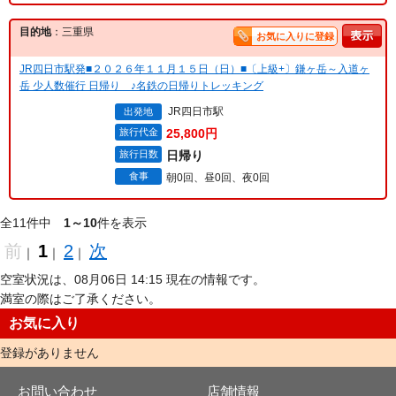
目的地
：三重県
お気に入りに登録
JR四日市駅発■２０２６年１１月１５日（日）■〔上級+〕鎌ヶ岳～入道ヶ
岳 少人数催行 日帰り ♪名鉄の日帰りトレッキング
JR四日市駅
出発地
旅行代金
25,800円
旅行日数
日帰り
食事
朝0回、昼0回、夜0回
全11件中
1～10
件を表示
前
1
2
次
｜
｜
｜
空室状況は、08月06日 14:15 現在の情報です。
満室の際はご了承ください。
お気に入り
登録がありません
お問い合わせ
店舗情報