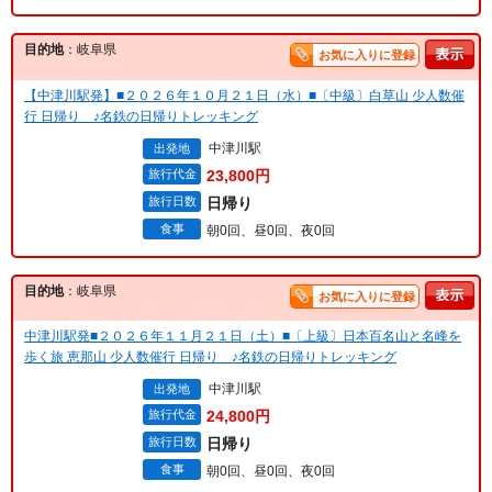
目的地
：岐阜県
お気に入りに登録
【中津川駅発】■２０２６年１０月２１日（水）■〔中級〕白草山 少人数催
行 日帰り ♪名鉄の日帰りトレッキング
中津川駅
出発地
旅行代金
23,800円
旅行日数
日帰り
食事
朝0回、昼0回、夜0回
目的地
：岐阜県
お気に入りに登録
中津川駅発■２０２６年１１月２１日（土）■〔上級〕日本百名山と名峰を
歩く旅 恵那山 少人数催行 日帰り ♪名鉄の日帰りトレッキング
中津川駅
出発地
旅行代金
24,800円
旅行日数
日帰り
食事
朝0回、昼0回、夜0回