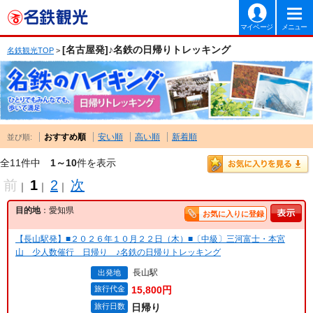
マイページ
メニュー
[名古屋発]♪名鉄の日帰りトレッキング
名鉄観光TOP
>
おすすめ順
安い順
高い順
新着順
並び順:
全11件中
1～10
件を表示
前
1
2
次
｜
｜
｜
目的地
：愛知県
お気に入りに登録
【長山駅発】■２０２６年１０月２２日（木）■〔中級〕三河富士・本宮
山 少人数催行 日帰り ♪名鉄の日帰りトレッキング
長山駅
出発地
旅行代金
15,800円
旅行日数
日帰り