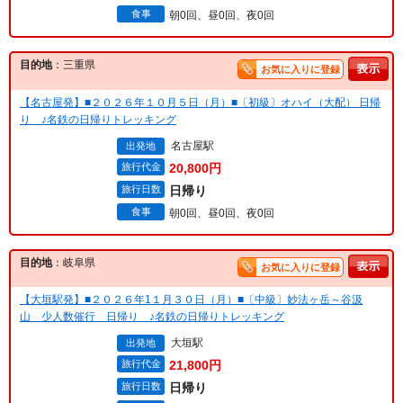
食事
朝0回、昼0回、夜0回
目的地
：三重県
お気に入りに登録
【名古屋発】■２０２６年１０月５日（月）■〔初級〕オハイ（大配） 日帰
り ♪名鉄の日帰りトレッキング
名古屋駅
出発地
旅行代金
20,800円
旅行日数
日帰り
食事
朝0回、昼0回、夜0回
目的地
：岐阜県
お気に入りに登録
【大垣駅発】■２０２６年1１月３０日（月）■〔中級〕妙法ヶ岳～谷汲
山 少人数催行 日帰り ♪名鉄の日帰りトレッキング
大垣駅
出発地
旅行代金
21,800円
旅行日数
日帰り