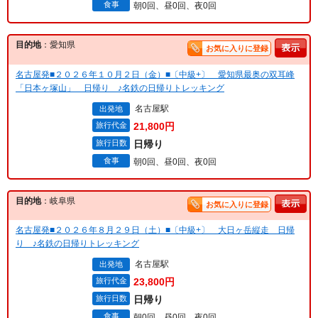
食事
朝0回、昼0回、夜0回
目的地
：愛知県
お気に入りに登録
名古屋発■２０２６年１０月２日（金）■〔中級+〕 愛知県最奥の双耳峰
「日本ヶ塚山」 日帰り ♪名鉄の日帰りトレッキング
名古屋駅
出発地
旅行代金
21,800円
旅行日数
日帰り
食事
朝0回、昼0回、夜0回
目的地
：岐阜県
お気に入りに登録
名古屋発■２０２６年８月２９日（土）■〔中級+〕 大日ヶ岳縦走 日帰
り ♪名鉄の日帰りトレッキング
名古屋駅
出発地
旅行代金
23,800円
旅行日数
日帰り
食事
朝0回、昼0回、夜0回