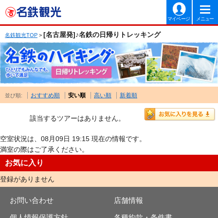
マイページ
メニュー
[名古屋発]♪名鉄の日帰りトレッキング
名鉄観光TOP
>
おすすめ順
安い順
高い順
新着順
並び順:
該当するツアーはありません。
空室状況は、08月09日 19:15 現在の情報です。
満室の際はご了承ください。
お気に入り
登録がありません
お問い合わせ
店舗情報
個人情報保護方針
各種約款・条件書