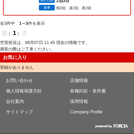
旅行日数
2泊3日
食事
朝2回、昼2回、夜2回
全3件中
1～3
件を表示
前
1
次
｜
｜
空室状況は、08月07日 11:45 現在の情報です。
満室の際はご了承ください。
お気に入り
登録がありません
お問い合わせ
店舗情報
個人情報保護方針
各種約款・条件書
会社案内
採用情報
サイトマップ
Company Profile