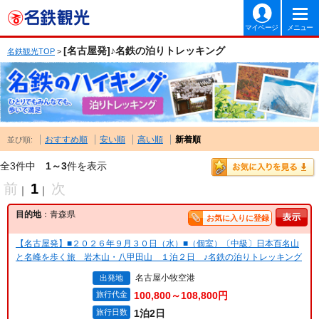
マイページ
メニュー
[名古屋発]♪名鉄の泊りトレッキング
名鉄観光TOP
>
おすすめ順
安い順
高い順
新着順
並び順:
全3件中
1～3
件を表示
前
1
次
｜
｜
目的地
：青森県
お気に入りに登録
【名古屋発】■２０２６年９月３０日（水）■（個室）〔中級〕日本百名山
と名峰を歩く旅 岩木山・八甲田山 １泊２日 ♪名鉄の泊りトレッキング
名古屋小牧空港
出発地
旅行代金
100,800～108,800円
旅行日数
1泊2日