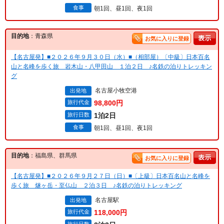
食事
朝1回、昼1回、夜1回
目的地
：青森県
お気に入りに登録
【名古屋発】■２０２６年９月３０日（水）■（相部屋）〔中級〕日本百名
山と名峰を歩く旅 岩木山・八甲田山 １泊２日 ♪名鉄の泊りトレッキン
グ
名古屋小牧空港
出発地
旅行代金
98,800円
旅行日数
1泊2日
食事
朝1回、昼1回、夜1回
目的地
：福島県、群馬県
お気に入りに登録
【名古屋発】■２０２６年９月２７日（日）■〔上級〕日本百名山と名峰を
歩く旅 燧ヶ岳・至仏山 ２泊３日 ♪名鉄の泊りトレッキング
名古屋駅
出発地
旅行代金
118,000円