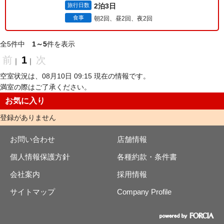
旅行日数
2泊3日
食事
朝2回、昼2回、夜2回
全5件中
1～5
件を表示
前
1
次
｜
｜
空室状況は、08月10日 09:15 現在の情報です。
満室の際はご了承ください。
お気に入り
登録がありません
お問い合わせ
店舗情報
個人情報保護方針
各種約款・条件書
会社案内
採用情報
サイトマップ
Company Profile