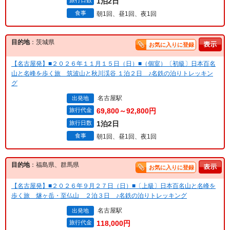
旅行日数
1泊2日
食事
朝1回、昼1回、夜1回
目的地
：茨城県
お気に入りに登録
【名古屋発】■２０２６年１１月１５日（日）■（個室）〔初級〕日本百名
山と名峰を歩く旅 筑波山と秋川渓谷 １泊２日 ♪名鉄の泊りトレッキン
グ
名古屋駅
出発地
旅行代金
69,800～92,800円
旅行日数
1泊2日
食事
朝1回、昼1回、夜1回
目的地
：福島県、群馬県
お気に入りに登録
【名古屋発】■２０２６年９月２７日（日）■〔上級〕日本百名山と名峰を
歩く旅 燧ヶ岳・至仏山 ２泊３日 ♪名鉄の泊りトレッキング
名古屋駅
出発地
旅行代金
118,000円