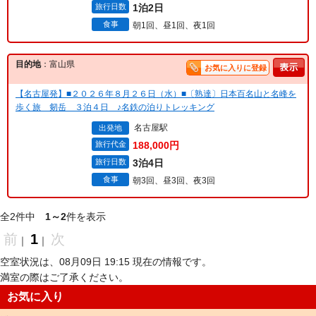
旅行日数
1泊2日
食事
朝1回、昼1回、夜1回
目的地
：富山県
お気に入りに登録
【名古屋発】■２０２６年８月２６日（水）■〔熟達〕日本百名山と名峰を
歩く旅 剱岳 ３泊４日 ♪名鉄の泊りトレッキング
名古屋駅
出発地
旅行代金
188,000円
旅行日数
3泊4日
食事
朝3回、昼3回、夜3回
全2件中
1～2
件を表示
前
1
次
｜
｜
空室状況は、08月09日 19:15 現在の情報です。
満室の際はご了承ください。
お気に入り