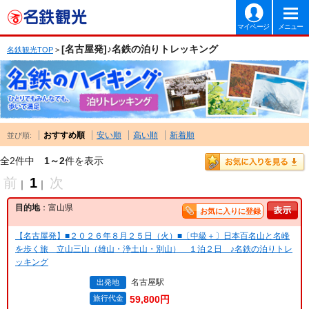
マイページ
メニュー
[名古屋発]♪名鉄の泊りトレッキング
名鉄観光TOP
>
おすすめ順
安い順
高い順
新着順
並び順:
全2件中
1～2
件を表示
前
1
次
｜
｜
目的地
：富山県
お気に入りに登録
【名古屋発】■２０２６年８月２５日（火）■〔中級＋〕日本百名山と名峰
を歩く旅 立山三山（雄山・浄土山・別山） １泊２日 ♪名鉄の泊りトレ
ッキング
名古屋駅
出発地
旅行代金
59,800円