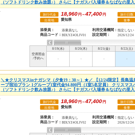
（ソフトドリンク飲み放題♪） さらに【ナガスパ入場券＆なばなの里
18,960
47,400
円～
円
旅行代金
旅行日数
愛知県
出発地
食事
添乗員：
利用交通機関：
添乗員なし
指定しない
商品コード：
設定期間：
BDLYZ4OLIV01
2026/12/24
8/19(水)
8/20(木)
8/21(金)
8/22(土)
空席照会
/予約へ
-
-
-
-
＼★クリスマスinナガシマ（夕食19：30～）★／ 【12/24限定】長
ーブ宿泊プラン 1グループ1室代金94,800円（1室5名定員） クリスマ
（ソフトドリンク飲み放題♪） さらに【ナガスパ入場券＆なばなの里
18,960
47,400
円～
円
旅行代金
旅行日数
愛知県
出発地
食事
添乗員：
利用交通機関：
添乗員なし
指定しない
商品コード：
設定期間：
BDLYZ4OLIV02
2026/12/24