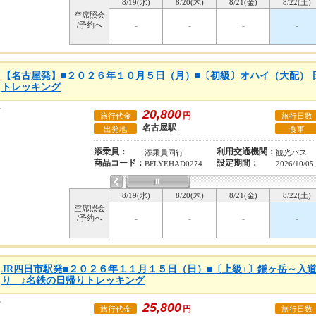
8/19(水)
8/20(木)
8/21(金)
8/22(土)
空席照会
/予約へ
-
-
-
-
【名古屋発】■２０２６年１０月５日（月）■〔初級〕オハイ（大配） 
トレッキング
20,800
円
旅行代金
旅行日数
名古屋駅
出発地
食事
添乗員：
利用交通機関：
添乗員同行
観光バス
商品コード：
設定期間：
BFLYEHAD0274
2026/10/05
8/19(水)
8/20(木)
8/21(金)
8/22(土)
空席照会
/予約へ
-
-
-
-
JR四日市駅発■２０２６年１１月１５日（日）■〔上級+〕鎌ヶ岳～入道
り ♪名鉄の日帰りトレッキング
25,800
円
旅行代金
旅行日数