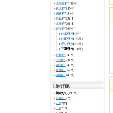
北海道行
[431件]
東北行
[147件]
関東行
[454件]
信越行
[25件]
北陸行
[29件]
東海行
[766件]
岐阜県行
[42件]
静岡県行
[163件]
愛知県行
[384件]
三重県行
[190件]
近畿行
[343件]
中国行
[234件]
四国行
[343件]
九州行
[667件]
沖縄行
[145件]
旅行日数
指定なし
[190件]
日帰り
[7件]
2日
[2件]
3日
[26件]