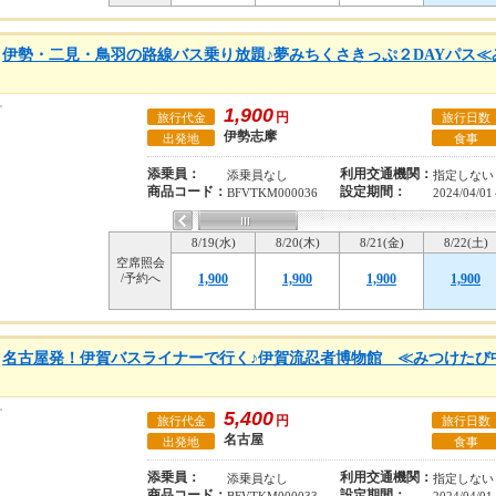
伊勢・二見・鳥羽の路線バス乗り放題♪夢みちくさきっぷ２DAYパス≪
1,900
円
旅行代金
旅行日数
伊勢志摩
出発地
食事
添乗員：
利用交通機関：
添乗員なし
指定しない
商品コード：
設定期間：
BFVTKM000036
2024/04/01
8/19(水)
8/20(木)
8/21(金)
8/22(土)
空席照会
/予約へ
1,900
1,900
1,900
1,900
名古屋発！伊賀バスライナーで行く♪伊賀流忍者博物館 ≪みつけたび
5,400
円
旅行代金
旅行日数
名古屋
出発地
食事
添乗員：
利用交通機関：
添乗員なし
指定しない
商品コード：
設定期間：