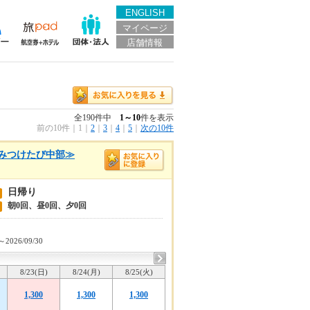
ENGLISH
マイページ
店舗情報
全190件中
1～10
件を表示
前の10件
｜
1
｜
2
｜
3
｜
4
｜
5
｜
次の10件
みつけたび中部≫
日帰り
朝0回、昼0回、夕0回
～2026/09/30
8/23(日)
8/24(月)
8/25(火)
1,300
1,300
1,300