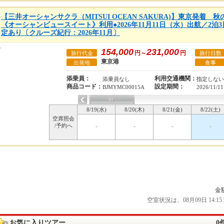
【三井オーシャンサクラ（MITSUI OCEAN SAKURA)】東京発着
《オーシャンビュースイート》利用●2026年11月11日（水）出航／2泊
定あり〔クルーズ紀行：2026年11月〕
154,000
231,000
円～
円
旅行代金
旅行日数
東京港
出発地
食事
添乗員：
利用交通機関：
添乗員なし
指定しない
商品コード：
設定期間：
BJMYMC00015A
2026/11/11
8/19(水)
8/20(木)
8/21(金)
8/22(土)
空席照会
/予約へ
-
-
-
-
金
空室状況は、08月09日 14
お気に入りツアー
0