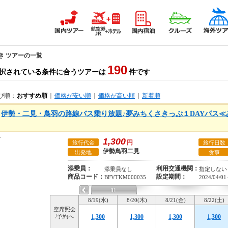
き ツアーの一覧
190
択されている条件に合うツアーは
件です
び順：
おすすめ順
｜
価格が安い順
｜
価格が高い順
｜
新着順
伊勢・二見・鳥羽の路線バス乗り放題♪夢みちくさきっぷ１DAYパス≪
1,300
円
旅行代金
旅行日数
伊勢鳥羽二見
出発地
食事
添乗員：
利用交通機関：
添乗員なし
指定しない
商品コード：
設定期間：
BFVTKM000035
2024/04/01
8/19(水)
8/20(木)
8/21(金)
8/22(土)
空席照会
/予約へ
1,300
1,300
1,300
1,300