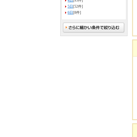
4日
[95件]
5日
[52件]
6日
[8件]