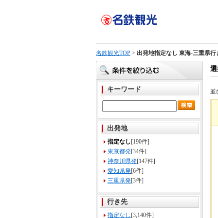
名鉄観光TOP
>
出発地指定なし 東海-三重県行
選
キーワード
並
出発地
指定なし
[190件]
東京都発
[34件]
神奈川県発
[147件]
愛知県発
[6件]
三重県発
[3件]
行き先
指定なし
[3,140件]