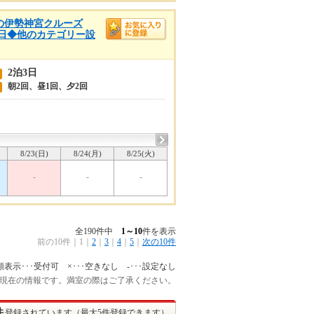
 秋の伊勢神宮クルーズ
3日◆他のカテゴリー設
2泊3日
朝2回、昼1回、夕2回
8/23(日)
8/24(月)
8/25(火)
-
-
-
全190件中
1～10
件を表示
前の10件
｜
1
｜
2
｜
3
｜
4
｜
5
｜
次の10件
額表示･･･受付可 ×･･･空きなし -･･･設定なし
:15 現在の情報です。満室の際はご了承ください。
件
登録されています（最大5件登録できます）