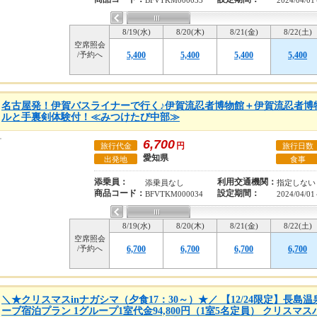
BFVTKM000033
2024/04/01
8/19(水)
8/20(木)
8/21(金)
8/22(土)
空席照会
/予約へ
5,400
5,400
5,400
5,400
名古屋発！伊賀バスライナーで行く♪伊賀流忍者博物館＋伊賀流忍者博
ルと手裏剣体験付！≪みつけたび中部≫
6,700
円
旅行代金
旅行日数
愛知県
出発地
食事
添乗員：
利用交通機関：
添乗員なし
指定しない
商品コード：
設定期間：
BFVTKM000034
2024/04/01
8/19(水)
8/20(木)
8/21(金)
8/22(土)
空席照会
/予約へ
6,700
6,700
6,700
6,700
＼★クリスマスinナガシマ（夕食17：30～）★／ 【12/24限定】長
ーブ宿泊プラン 1グループ1室代金94,800円（1室5名定員） クリスマ