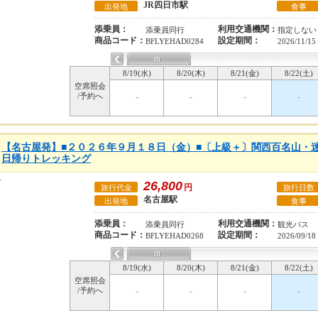
JR四日市駅
出発地
食事
添乗員：
利用交通機関：
添乗員同行
指定しない
商品コード：
設定期間：
BFLYEHAD0284
2026/11/15
8/19(水)
8/20(木)
8/21(金)
8/22(土)
空席照会
/予約へ
-
-
-
-
【名古屋発】■２０２６年９月１８日（金）■〔上級＋〕関西百名山・
日帰りトレッキング
26,800
円
旅行代金
旅行日数
名古屋駅
出発地
食事
添乗員：
利用交通機関：
添乗員同行
観光バス
商品コード：
設定期間：
BFLYEHAD0268
2026/09/18
8/19(水)
8/20(木)
8/21(金)
8/22(土)
空席照会
/予約へ
-
-
-
-