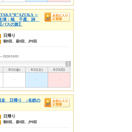
KA”R”AZUKA ～
）』主演：暁 千星、詩
木)【バスの旅】
日帰り
朝0回、昼0回、夕0回
9～2026/10/01
8/21(金)
8/22(土)
8/23(日)
-
-
-
縦走 日帰り ♪名鉄の
日帰り
朝0回、昼0回、夕0回