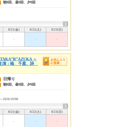
朝0回、昼0回、夕0回
8/21(金)
8/22(土)
8/23(日)
-
-
-
KA”R”AZUKA ～
）』主演：暁 千星、詩
日帰り
朝0回、昼0回、夕0回
2～2026/10/08
8/21(金)
8/22(土)
8/23(日)
-
-
-