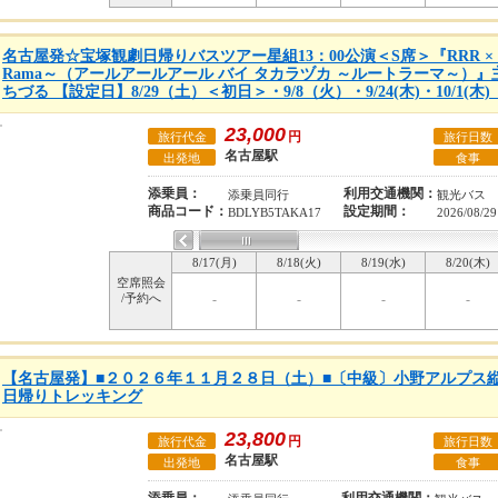
名古屋発☆宝塚観劇日帰りバスツアー星組13：00公演＜S席＞『RRR × TA
Rama～（アールアールアール バイ タカラヅカ ～ルートラーマ～
ちづる 【設定日】8/29（土）＜初日＞・9/8（火）・9/24(木)・10/1(
23,000
円
旅行代金
旅行日数
名古屋駅
出発地
食事
添乗員：
利用交通機関：
添乗員同行
観光バス
商品コード：
設定期間：
BDLYB5TAKA17
2026/08/2
8/17(月)
8/18(火)
8/19(水)
8/20(木)
空席照会
/予約へ
-
-
-
-
【名古屋発】■２０２６年１１月２８日（土）■〔中級〕小野アルプス
日帰りトレッキング
23,800
円
旅行代金
旅行日数
名古屋駅
出発地
食事