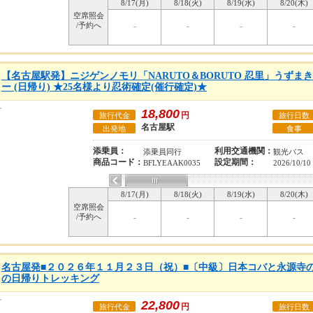
8/17(月)
8/18(火)
8/19(水)
8/20(木)
空席照会
/予約へ
-
-
-
-
【名古屋駅発】ニジゲンノモリ「NARUTO＆BORUTO 忍里」うずま
ー (日帰り) ★25名様より忍術確定(催行確定)★
18,800
円
旅行代金
旅行日数
名古屋駅
出発地
食事
添乗員：
利用交通機関：
添乗員同行
観光バス
商品コード：
設定期間：
BFLYEAAK0035
2026/10/10
8/17(月)
8/18(火)
8/19(水)
8/20(木)
空席照会
/予約へ
-
-
-
-
名古屋発■２０２６年１１月２３日（祝）■〔中級〕日本コバと永源寺
の日帰りトレッキング
22,800
円
旅行代金
旅行日数