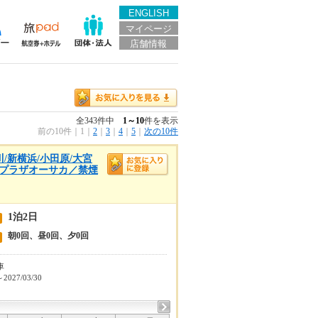
ENGLISH
マイページ
店舗情報
全343件中
1～10
件を表示
前の10件
｜
1
｜
2
｜
3
｜
4
｜
5
｜
次の10件
/新横浜/小田原/大宮
ルプラザオーサカ／禁煙
1泊2日
朝0回、昼0回、夕0回
車
～2027/03/30