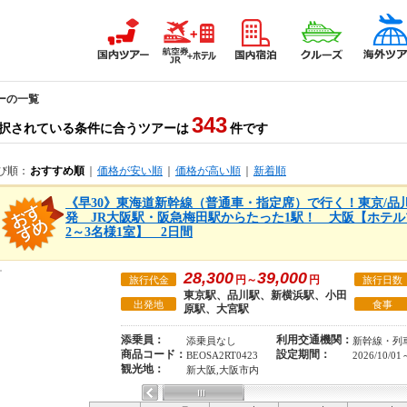
ーの一覧
343
択されている条件に合うツアーは
件です
び順：
おすすめ順
｜
価格が安い順
｜
価格が高い順
｜
新着順
《早30》東海道新幹線（普通車・指定席）で行く！東京/品川
発 JR大阪駅・阪急梅田駅からたった1駅！ 大阪【ホテ
2～3名様1室】 2日間
28,300
39,000
円～
円
旅行代金
旅行日数
東京駅、品川駅、新横浜駅、小田
出発地
食事
原駅、大宮駅
添乗員：
利用交通機関：
添乗員なし
新幹線・列
商品コード：
設定期間：
BEOSA2RT0423
2026/10/01
観光地：
新大阪,大阪市内