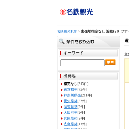
名鉄観光TOP
>
出発地指定なし 近畿行き ツア
選
キーワード
並
出発地
指定なし
[343件]
東京都発
[75件]
神奈川県発
[211件]
愛知県発
[32件]
滋賀県発
[2件]
大阪府発
[2件]
兵庫県発
[2件]
広島県発
[13件]