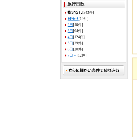
旅行日数
指定なし
[343件]
日帰り
[14件]
2日
[40件]
3日
[94件]
4日
[124件]
5日
[39件]
6日
[20件]
7日～
[12件]