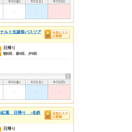
8/21(金)
8/22(土)
8/23(日)
-
-
-
きナルト生誕祭バスツア
日帰り
朝0回、昼0回、夕0回
8/21(金)
8/22(土)
8/23(日)
-
-
-
の紅葉 日帰り ♪名鉄
日帰り