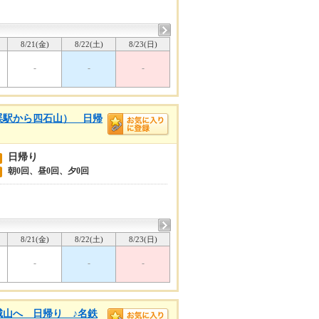
8/21(金)
8/22(土)
8/23(日)
-
-
-
渓駅から四石山） 日帰
日帰り
朝0回、昼0回、夕0回
8/21(金)
8/22(土)
8/23(日)
-
-
-
城山へ 日帰り ♪名鉄