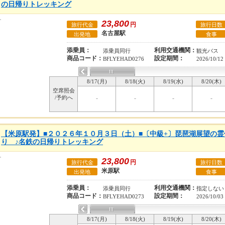
の日帰りトレッキング
23,800
円
旅行代金
旅行日数
名古屋駅
出発地
食事
添乗員：
利用交通機関：
添乗員同行
観光バス
商品コード：
設定期間：
BFLYEHAD0276
2026/10/12
8/17(月)
8/18(火)
8/19(水)
8/20(木)
空席照会
/予約へ
-
-
-
-
【米原駅発】■２０２６年１０月３日（土）■〔中級+〕琵琶湖展望の霊
り ♪名鉄の日帰りトレッキング
23,800
円
旅行代金
旅行日数
米原駅
出発地
食事
添乗員：
利用交通機関：
添乗員同行
指定しない
商品コード：
設定期間：
BFLYEHAD0273
2026/10/03
8/17(月)
8/18(火)
8/19(水)
8/20(木)