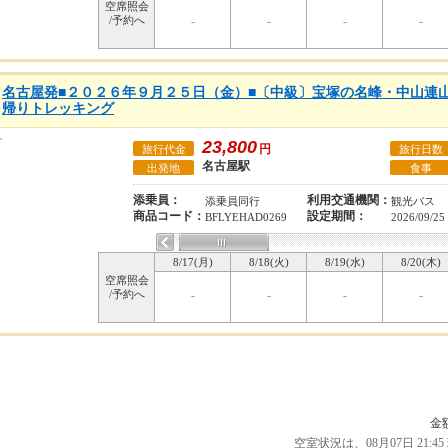
空席照会
/予約へ
-
-
-
-
名古屋発■２０２６年９月２５日（金）■〔中級〕宝塚の名峰・中山連
帰りトレッキング
23,800
円
旅行代金
旅行日数
名古屋駅
出発地
食事
添乗員：
利用交通機関：
添乗員同行
観光バス
商品コード：
設定期間：
BFLYEHAD0269
2026/09/25
8/17(月)
8/18(火)
8/19(水)
8/20(木)
空席照会
/予約へ
-
-
-
-
金
空室状況は、08月07日 21