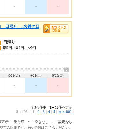
-
-
-
山 日帰り ♪名鉄の日
日帰り
朝0回、昼0回、夕0回
8/21(金)
8/22(土)
8/23(日)
-
-
-
全343件中
1～10
件を表示
前の10件
｜
1
｜
2
｜
3
｜
4
｜
5
｜
次の10件
額表示･･･受付可 ×･･･空きなし -･･･設定なし
:45 現在の情報です。満室の際はご了承ください。