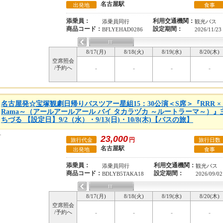
名古屋駅
出発地
食事
添乗員：
利用交通機関：
添乗員同行
観光バス
商品コード：
設定期間：
BFLYEHAD0286
2026/11/23
8/17(月)
8/18(火)
8/19(水)
8/20(木)
空席照会
/予約へ
-
-
-
-
名古屋発☆宝塚観劇日帰りバスツアー星組15：30公演＜S席＞『RRR × TA
Rama～（アールアールアール バイ タカラヅカ ～ルートラーマ～
ちづる 【設定日】9/2（水）・9/13(日)・10/8(木)【バスの旅】
23,000
円
旅行代金
旅行日数
名古屋駅
出発地
食事
添乗員：
利用交通機関：
添乗員同行
観光バス
商品コード：
設定期間：
BDLYB5TAKA18
2026/09/0
8/17(月)
8/18(火)
8/19(水)
8/20(木)
空席照会
/予約へ
-
-
-
-