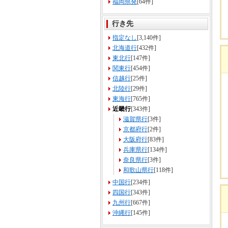
福岡県発
[64件]
行き先
指定なし
[3,140件]
北海道行
[432件]
東北行
[147件]
関東行
[454件]
信越行
[25件]
北陸行
[29件]
東海行
[765件]
近畿行
[343件]
滋賀県行
[3件]
京都府行
[2件]
大阪府行
[83件]
兵庫県行
[134件]
奈良県行
[3件]
和歌山県行
[118件]
中国行
[234件]
四国行
[343件]
九州行
[667件]
沖縄行
[145件]