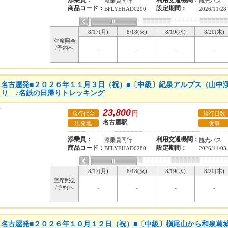
添乗員：
利用交通機関：
添乗員同行
観光バス
商品コード：
設定期間：
BFLYEHAD0290
2026/11/28
8/17(月)
8/18(火)
8/19(水)
8/20(木)
空席照会
/予約へ
-
-
-
-
名古屋発■２０２６年１１月３日（祝）■〔中級〕紀泉アルプス（山中
り ♪名鉄の日帰りトレッキング
23,800
円
旅行代金
旅行日数
名古屋駅
出発地
食事
添乗員：
利用交通機関：
添乗員同行
観光バス
商品コード：
設定期間：
BFLYEHAD0280
2026/11/03
8/17(月)
8/18(火)
8/19(水)
8/20(木)
空席照会
/予約へ
-
-
-
-
名古屋発■２０２６年１０月１２日（祝）■〔中級〕槇尾山から和泉葛