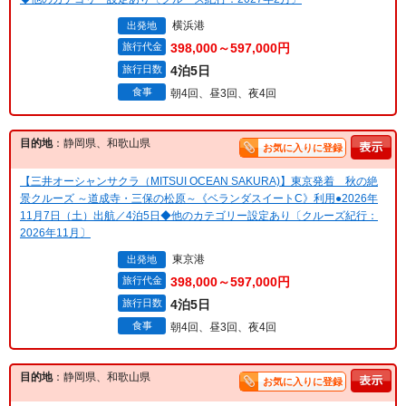
横浜港
出発地
旅行代金
398,000～597,000円
旅行日数
4泊5日
食事
朝4回、昼3回、夜4回
目的地
：静岡県、和歌山県
お気に入りに登録
【三井オーシャンサクラ（MITSUI OCEAN SAKURA)】東京発着 秋の絶
景クルーズ ～道成寺・三保の松原～《ベランダスイートC》利用●2026年
11月7日（土）出航／4泊5日◆他のカテゴリー設定あり〔クルーズ紀行：
2026年11月〕
東京港
出発地
旅行代金
398,000～597,000円
旅行日数
4泊5日
食事
朝4回、昼3回、夜4回
目的地
：静岡県、和歌山県
お気に入りに登録