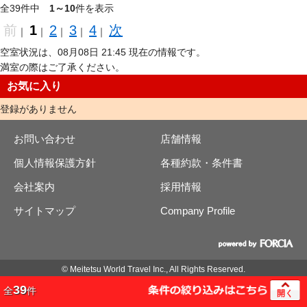
全39件中
1～10
件を表示
前
1
2
3
4
次
｜
｜
｜
｜
｜
空室状況は、08月08日 21:45 現在の情報です。
満室の際はご了承ください。
お気に入り
登録がありません
お問い合わせ
店舗情報
個人情報保護方針
各種約款・条件書
会社案内
採用情報
サイトマップ
Company Profile
© Meitetsu World Travel Inc., All Rights Reserved.
39
全
件
開く