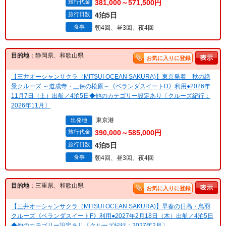
旅行代金
381,000～571,500円
旅行日数
4泊5日
食事
朝4回、昼3回、夜4回
目的地
：静岡県、和歌山県
お気に入りに登録
【三井オーシャンサクラ（MITSUI OCEAN SAKURA)】東京発着 秋の絶
景クルーズ ～道成寺・三保の松原～《ベランダスイートD》利用●2026年
11月7日（土）出航／4泊5日◆他のカテゴリー設定あり〔クルーズ紀行：
2026年11月〕
東京港
出発地
旅行代金
390,000～585,000円
旅行日数
4泊5日
食事
朝4回、昼3回、夜4回
目的地
：三重県、和歌山県
お気に入りに登録
【三井オーシャンサクラ（MITSUI OCEAN SAKURA)】早春の日高・鳥羽
クルーズ《ベランダスイートF》利用●2027年2月18日（木）出航／4泊5日
◆他のカテゴリー設定あり〔クルーズ紀行：2027年2月〕