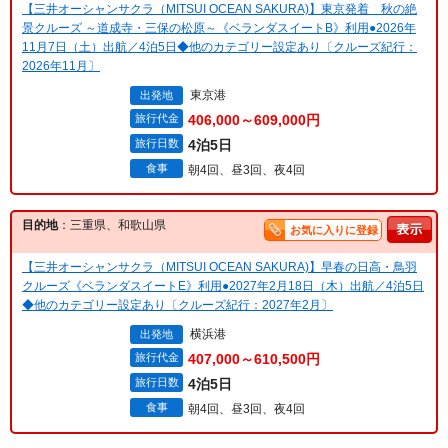
【三井オーシャンサクラ（MITSUI OCEAN SAKURA)】東京発着 秋の絶
景クルーズ ～道成寺・三保の松原～《ベランダスイートB》利用●2026年
11月7日（土）出航／4泊5日◆他のカテゴリー設定あり〔クルーズ紀行：
2026年11月〕
東京港
出発地
旅行代金
406,000～609,000円
旅行日数
4泊5日
食事
朝4回、昼3回、夜4回
目的地
：三重県、和歌山県
お気に入りに登録
【三井オーシャンサクラ（MITSUI OCEAN SAKURA)】早春の日高・鳥羽
クルーズ《ベランダスイートE》利用●2027年2月18日（木）出航／4泊5日
◆他のカテゴリー設定あり〔クルーズ紀行：2027年2月〕
横浜港
出発地
旅行代金
407,000～610,500円
旅行日数
4泊5日
食事
朝4回、昼3回、夜4回