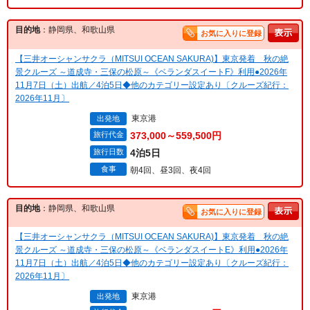
目的地
：静岡県、和歌山県
お気に入りに登録
【三井オーシャンサクラ（MITSUI OCEAN SAKURA)】東京発着 秋の絶
景クルーズ ～道成寺・三保の松原～《ベランダスイートF》利用●2026年
11月7日（土）出航／4泊5日◆他のカテゴリー設定あり〔クルーズ紀行：
2026年11月〕
東京港
出発地
旅行代金
373,000～559,500円
旅行日数
4泊5日
食事
朝4回、昼3回、夜4回
目的地
：静岡県、和歌山県
お気に入りに登録
【三井オーシャンサクラ（MITSUI OCEAN SAKURA)】東京発着 秋の絶
景クルーズ ～道成寺・三保の松原～《ベランダスイートE》利用●2026年
11月7日（土）出航／4泊5日◆他のカテゴリー設定あり〔クルーズ紀行：
2026年11月〕
東京港
出発地