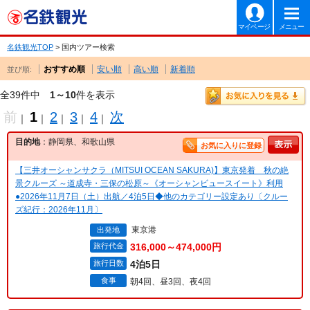
マイページ
メニュー
名鉄観光TOP
> 国内ツアー検索
おすすめ順
安い順
高い順
新着順
並び順:
全39件中
1～10
件を表示
前
1
2
3
4
次
｜
｜
｜
｜
｜
目的地
：静岡県、和歌山県
お気に入りに登録
【三井オーシャンサクラ（MITSUI OCEAN SAKURA)】東京発着 秋の絶
景クルーズ ～道成寺・三保の松原～《オーシャンビュースイート》利用
●2026年11月7日（土）出航／4泊5日◆他のカテゴリー設定あり〔クルー
ズ紀行：2026年11月〕
東京港
出発地
旅行代金
316,000～474,000円
旅行日数
4泊5日
食事
朝4回、昼3回、夜4回