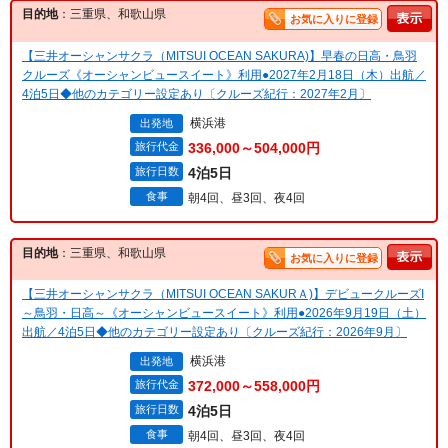
目的地
：三重県、和歌山県
お気に入りに登録
【三井オーシャンサクラ（MITSUI OCEAN SAKURA)】早春の日高・鳥羽
クルーズ《オーシャンビュースイート》利用●2027年2月18日（木）出航／
4泊5日◆他のカテゴリー設定あり〔クルーズ紀行：2027年2月〕
横浜港
出発地
旅行代金
336,000～504,000円
旅行日数
4泊5日
食事
朝4回、昼3回、夜4回
目的地
：三重県、和歌山県
お気に入りに登録
【三井オーシャンサクラ（MITSUI OCEAN SAKURＡ)】デビュークルーズI
～鳥羽・日高～《オーシャンビュースイート》利用●2026年9月19日（土）
出航／4泊5日◆他のカテゴリー設定あり〔クルーズ紀行：2026年9月〕
横浜港
出発地
旅行代金
372,000～558,000円
旅行日数
4泊5日
食事
朝4回、昼3回、夜4回