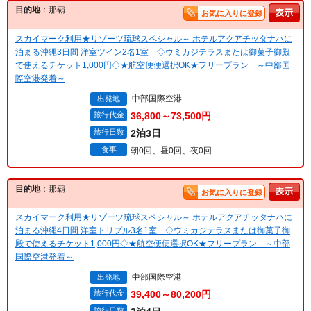
目的地
：那覇
お気に入りに登録
スカイマーク利用★リゾーツ琉球スペシャル～ ホテルアクアチッタナハに
泊まる沖縄3日間 洋室ツイン2名1室 ◇ウミカジテラスまたは御菓子御殿
で使えるチケット1,000円◇★航空便便選択OK★フリープラン ～中部国
際空港発着～
中部国際空港
出発地
旅行代金
36,800～73,500円
旅行日数
2泊3日
食事
朝0回、昼0回、夜0回
目的地
：那覇
お気に入りに登録
スカイマーク利用★リゾーツ琉球スペシャル～ ホテルアクアチッタナハに
泊まる沖縄4日間 洋室トリプル3名1室 ◇ウミカジテラスまたは御菓子御
殿で使えるチケット1,000円◇★航空便便選択OK★フリープラン ～中部
国際空港発着～
中部国際空港
出発地
旅行代金
39,400～80,200円
旅行日数