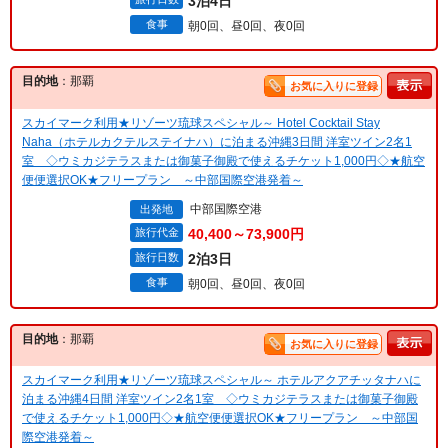
3泊4日
食事
朝0回、昼0回、夜0回
目的地
：那覇
お気に入りに登録
スカイマーク利用★リゾーツ琉球スペシャル～ Hotel Cocktail Stay
Naha（ホテルカクテルステイナハ）に泊まる沖縄3日間 洋室ツイン2名1
室 ◇ウミカジテラスまたは御菓子御殿で使えるチケット1,000円◇★航空
便便選択OK★フリープラン ～中部国際空港発着～
中部国際空港
出発地
旅行代金
40,400～73,900円
旅行日数
2泊3日
食事
朝0回、昼0回、夜0回
目的地
：那覇
お気に入りに登録
スカイマーク利用★リゾーツ琉球スペシャル～ ホテルアクアチッタナハに
泊まる沖縄4日間 洋室ツイン2名1室 ◇ウミカジテラスまたは御菓子御殿
で使えるチケット1,000円◇★航空便便選択OK★フリープラン ～中部国
際空港発着～