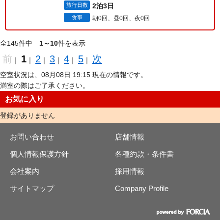
旅行日数
2泊3日
食事
朝0回、昼0回、夜0回
全145件中
1～10
件を表示
前
1
2
3
4
5
次
｜
｜
｜
｜
｜
｜
空室状況は、08月08日 19:15 現在の情報です。
満室の際はご了承ください。
お気に入り
登録がありません
お問い合わせ
店舗情報
個人情報保護方針
各種約款・条件書
会社案内
採用情報
サイトマップ
Company Profile