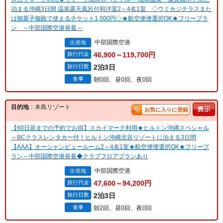
泊まる沖縄3日間 温泉露天風呂付和洋室2～4名1室 ◇ウミカジテラスまた
は御菓子御殿で使えるチケット1,000円◇★航空便便選択OK★フリープラ
ン ～中部国際空港発着～
中部国際空港
出発地
旅行代金
46,900～119,700円
旅行日数
2泊3日
食事
朝0回、昼0回、夜0回
目的地
：本島リゾート
お気に入りに登録
【60日前までの予約でお得】スカイマーク利用★ヒルトン沖縄スペシャル
～BCクラスレンタカー付！ヒルトン沖縄北谷リゾートに泊まる3日間
【AAA】オーシャンビュールーム2～4名1室★航空便便選択OK★フリープ
ラン～中部国際空港発着◆クラブフロアプランあり
中部国際空港
出発地
旅行代金
47,600～94,200円
旅行日数
2泊3日
食事
朝2回、昼0回、夜0回