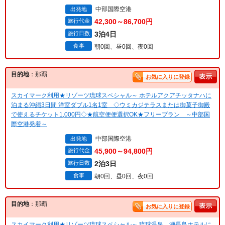
中部国際空港
出発地
旅行代金
42,300～86,700円
旅行日数
3泊4日
食事
朝0回、昼0回、夜0回
目的地
：那覇
お気に入りに登録
スカイマーク利用★リゾーツ琉球スペシャル～ ホテルアクアチッタナハに
泊まる沖縄3日間 洋室ダブル1名1室 ◇ウミカジテラスまたは御菓子御殿
で使えるチケット1,000円◇★航空便便選択OK★フリープラン ～中部国
際空港発着～
中部国際空港
出発地
旅行代金
45,900～94,800円
旅行日数
2泊3日
食事
朝0回、昼0回、夜0回
目的地
：那覇
お気に入りに登録
スカイマーク利用★リゾーツ琉球スペシャル～ 琉球温泉 瀬長島ホテルに