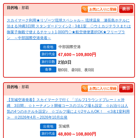
目的地
：那覇
お気に入りに登録
スカイマーク利用★リゾーツ琉球スペシャル～ 琉球温泉 瀬長島ホテルに
泊まる沖縄3日間 スタンダードツイン2・3名1室 ◇ウミカジテラスまたは
御菓子御殿で使えるチケット1,000円◇★航空便便選択OK★フリープラ
ン ～中部国際空港発着～
中部国際空港
出発地
旅行代金
47,600～109,800円
旅行日数
2泊3日
食事
朝0回、昼0回、夜0回
目的地
：那覇
お気に入りに登録
【茨城空港発着】スカイマークで行く 「ゴルフ1ラウンドプレーｉｎ沖
縄 3日間」 ☆トーナメント開催コースのゴルフ場も設定 ☆お泊りは人
気の4つのホテルを設定♪ ☆ゴルフ場により2サムもOK！ ≪3名1室利用
≫ ※2026年4月～2026年10月出発
茨城県
出発地
旅行代金
48,800～108,800円