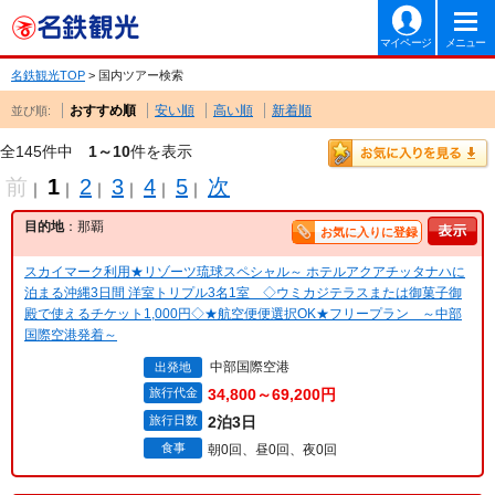
マイページ
メニュー
名鉄観光TOP
> 国内ツアー検索
おすすめ順
安い順
高い順
新着順
並び順:
全145件中
1～10
件を表示
前
1
2
3
4
5
次
｜
｜
｜
｜
｜
｜
目的地
：那覇
お気に入りに登録
スカイマーク利用★リゾーツ琉球スペシャル～ ホテルアクアチッタナハに
泊まる沖縄3日間 洋室トリプル3名1室 ◇ウミカジテラスまたは御菓子御
殿で使えるチケット1,000円◇★航空便便選択OK★フリープラン ～中部
国際空港発着～
中部国際空港
出発地
旅行代金
34,800～69,200円
旅行日数
2泊3日
食事
朝0回、昼0回、夜0回