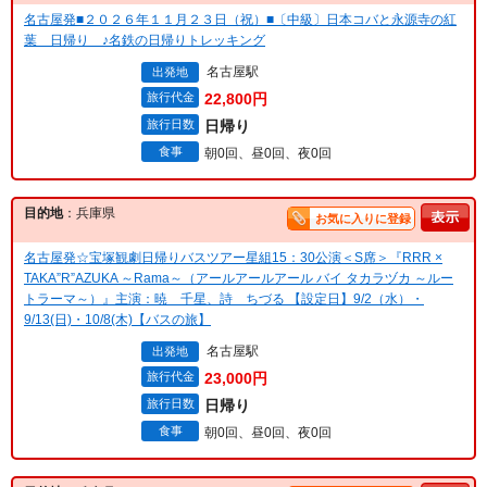
名古屋発■２０２６年１１月２３日（祝）■〔中級〕日本コバと永源寺の紅
葉 日帰り ♪名鉄の日帰りトレッキング
名古屋駅
出発地
旅行代金
22,800円
旅行日数
日帰り
食事
朝0回、昼0回、夜0回
目的地
：兵庫県
お気に入りに登録
名古屋発☆宝塚観劇日帰りバスツアー星組15：30公演＜S席＞『RRR ×
TAKA”R”AZUKA ～Rama～（アールアールアール バイ タカラヅカ ～ルー
トラーマ～）』主演：暁 千星、詩 ちづる 【設定日】9/2（水）・
9/13(日)・10/8(木)【バスの旅】
名古屋駅
出発地
旅行代金
23,000円
旅行日数
日帰り
食事
朝0回、昼0回、夜0回