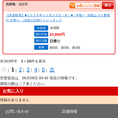
目的地
：滋賀県
お気に入りに登録
【米原駅発】■２０２６年１１月２５日（水）■〔中級+〕赤坂山 少人数催
行 日帰り ♪名鉄の日帰りトレッキング
米原駅
出発地
旅行代金
24,800円
旅行日数
日帰り
食事
朝0回、昼0回、夜0回
全343件中
1～10
件を表示
前
1
2
3
4
5
次
｜
｜
｜
｜
｜
｜
空室状況は、08月08日 00:45 現在の情報です。
満室の際はご了承ください。
お気に入り
登録がありません
お問い合わせ
店舗情報