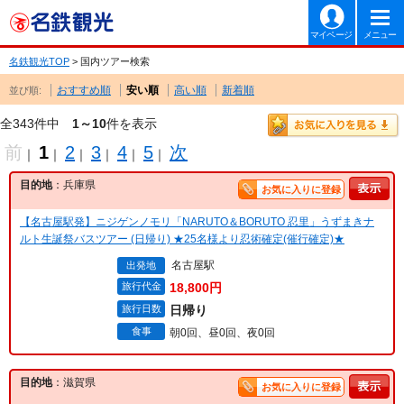
マイページ
メニュー
名鉄観光TOP
> 国内ツアー検索
おすすめ順
安い順
高い順
新着順
並び順:
全343件中
1～10
件を表示
前
1
2
3
4
5
次
｜
｜
｜
｜
｜
｜
目的地
：兵庫県
お気に入りに登録
【名古屋駅発】ニジゲンノモリ「NARUTO＆BORUTO 忍里」うずまきナ
ルト生誕祭バスツアー (日帰り) ★25名様より忍術確定(催行確定)★
名古屋駅
出発地
旅行代金
18,800円
旅行日数
日帰り
食事
朝0回、昼0回、夜0回
目的地
：滋賀県
お気に入りに登録