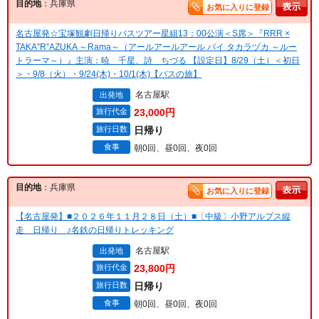
目的地
：兵庫県
お気に入りに登録
名古屋発☆宝塚観劇日帰りバスツアー星組13：00公演＜S席＞『RRR ×
TAKA”R”AZUKA ～Rama～（アールアールアール バイ タカラヅカ ～ルー
トラーマ～）』主演：暁 千星、詩 ちづる 【設定日】8/29（土）＜初日
＞・9/8（火）・9/24(木)・10/1(木)【バスの旅】
名古屋駅
出発地
旅行代金
23,000円
旅行日数
日帰り
食事
朝0回、昼0回、夜0回
目的地
：兵庫県
お気に入りに登録
【名古屋発】■２０２６年１１月２８日（土）■〔中級〕小野アルプス縦
走 日帰り ♪名鉄の日帰りトレッキング
名古屋駅
出発地
旅行代金
23,800円
旅行日数
日帰り
食事
朝0回、昼0回、夜0回