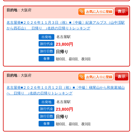
目的地
：大阪府
お気に入りに登録
名古屋発■２０２６年１１月３日（祝）■〔中級〕紀泉アルプス（山中渓駅
から四石山） 日帰り ♪名鉄の日帰りトレッキング
名古屋駅
出発地
旅行代金
23,800円
旅行日数
日帰り
食事
朝0回、昼0回、夜0回
目的地
：大阪府
お気に入りに登録
名古屋発■２０２６年１０月１２日（祝）■〔中級〕槇尾山から和泉葛城山
へ 日帰り ♪名鉄の日帰りトレッキング
名古屋駅
出発地
旅行代金
23,800円
旅行日数
日帰り
食事
朝0回、昼0回、夜0回