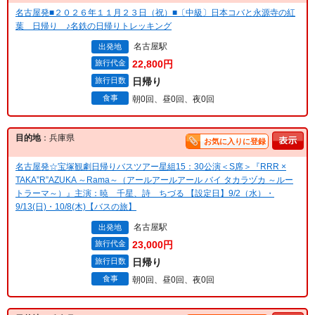
名古屋発■２０２６年１１月２３日（祝）■〔中級〕日本コバと永源寺の紅
葉 日帰り ♪名鉄の日帰りトレッキング
名古屋駅
出発地
旅行代金
22,800円
旅行日数
日帰り
食事
朝0回、昼0回、夜0回
目的地
：兵庫県
お気に入りに登録
名古屋発☆宝塚観劇日帰りバスツアー星組15：30公演＜S席＞『RRR ×
TAKA”R”AZUKA ～Rama～（アールアールアール バイ タカラヅカ ～ルー
トラーマ～）』主演：暁 千星、詩 ちづる 【設定日】9/2（水）・
9/13(日)・10/8(木)【バスの旅】
名古屋駅
出発地
旅行代金
23,000円
旅行日数
日帰り
食事
朝0回、昼0回、夜0回