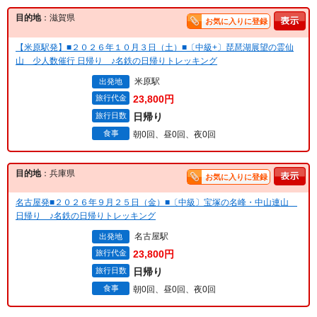
目的地
：滋賀県
お気に入りに登録
【米原駅発】■２０２６年１０月３日（土）■〔中級+〕琵琶湖展望の霊仙
山 少人数催行 日帰り ♪名鉄の日帰りトレッキング
米原駅
出発地
旅行代金
23,800円
旅行日数
日帰り
食事
朝0回、昼0回、夜0回
目的地
：兵庫県
お気に入りに登録
名古屋発■２０２６年９月２５日（金）■〔中級〕宝塚の名峰・中山連山
日帰り ♪名鉄の日帰りトレッキング
名古屋駅
出発地
旅行代金
23,800円
旅行日数
日帰り
食事
朝0回、昼0回、夜0回