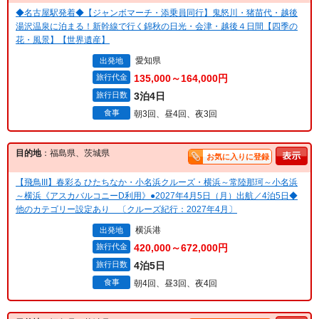
◆名古屋駅発着◆【ジャンボマーチ・添乗員同行】鬼怒川・猪苗代・越後
湯沢温泉に泊まる！新幹線で行く錦秋の日光・会津・越後４日間【四季の
花・風景】【世界遺産】
愛知県
出発地
旅行代金
135,000～164,000円
旅行日数
3泊4日
食事
朝3回、昼4回、夜3回
目的地
：福島県、茨城県
お気に入りに登録
【飛鳥III】春彩る ひたちなか・小名浜クルーズ・横浜～常陸那珂～小名浜
～横浜《アスカバルコニーD利用》●2027年4月5日（月）出航／4泊5日◆
他のカテゴリー設定あり 〔クルーズ紀行：2027年4月〕
横浜港
出発地
旅行代金
420,000～672,000円
旅行日数
4泊5日
食事
朝4回、昼3回、夜4回