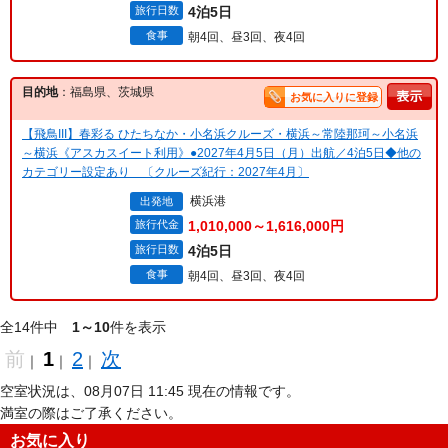
旅行日数
4泊5日
食事
朝4回、昼3回、夜4回
目的地
：福島県、茨城県
お気に入りに登録
【飛鳥III】春彩る ひたちなか・小名浜クルーズ・横浜～常陸那珂～小名浜
～横浜《アスカスイート利用》●2027年4月5日（月）出航／4泊5日◆他の
カテゴリー設定あり 〔クルーズ紀行：2027年4月〕
横浜港
出発地
旅行代金
1,010,000～1,616,000円
旅行日数
4泊5日
食事
朝4回、昼3回、夜4回
全14件中
1～10
件を表示
前
1
2
次
｜
｜
｜
空室状況は、08月07日 11:45 現在の情報です。
満室の際はご了承ください。
お気に入り