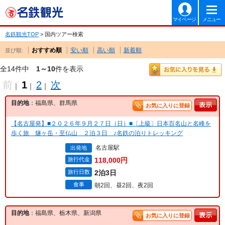
マイページ
メニュー
名鉄観光TOP
> 国内ツアー検索
おすすめ順
安い順
高い順
新着順
並び順:
全14件中
1～10
件を表示
前
1
2
次
｜
｜
｜
目的地
：福島県、群馬県
お気に入りに登録
【名古屋発】■２０２６年９月２７日（日）■〔上級〕日本百名山と名峰を
歩く旅 燧ヶ岳・至仏山 ２泊３日 ♪名鉄の泊りトレッキング
名古屋駅
出発地
旅行代金
118,000円
旅行日数
2泊3日
食事
朝2回、昼2回、夜2回
目的地
：福島県、栃木県、新潟県
お気に入りに登録