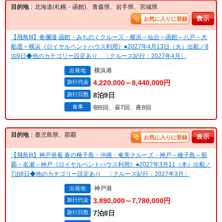
目的地
：北海道(札幌・函館)、青森県、岩手県、宮城県
お気に入りに登録
【飛鳥III】春爛漫 函館・みちのくクルーズ・横浜～仙台～函館～八戸～大
船渡～横浜《ロイヤルペントハウス利用》●2027年4月13日（火）出航／8
泊9日◆他のカテゴリー設定あり 〔クルーズ紀行：2027年4月〕
横浜港
出発地
旅行代金
4,220,000～8,440,000円
旅行日数
8泊9日
食事
朝8回、昼7回、夜8回
目的地
：鹿児島県、那覇
お気に入りに登録
【飛鳥III】神戸発着 春の種子島・沖縄・奄美クルーズ・神戸～種子島～那
覇～名瀬～神戸《ロイヤルペントハウス利用》●2027年3月11（木）出航／
7泊8日◆他のカテゴリー設定あり 〔クルーズ紀行：2027年3月〕
神戸港
出発地
旅行代金
3,890,000～7,780,000円
旅行日数
7泊8日