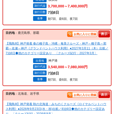
旅行代金
3,700,000～7,400,000円
旅行日数
7泊8日
食事
朝7回、昼6回、夜7回
目的地
：鹿児島県、那覇
お気に入りに登録
【飛鳥III】神戸発着 春の種子島・沖縄・奄美クルーズ・神戸～種子島～那
覇～名瀬～神戸《グランドペントハウス利用》●2027年3月11（木）出航／
7泊8日◆他のカテゴリー設定あり 〔クルーズ紀行：2027年3月〕
神戸港
出発地
旅行代金
3,540,000～7,080,000円
旅行日数
7泊8日
食事
朝7回、昼6回、夜7回
目的地
：北海道、岩手県
お気に入りに登録
【飛鳥III】神戸発着 秋の北海道・みちのくクルーズ《ロイヤルペントハウ
ス利用》●2026年9月23日(水・祝)出航／8泊9日◆他のカテゴリー設定あ
り 〔クルーズ紀行：2026年9月〕