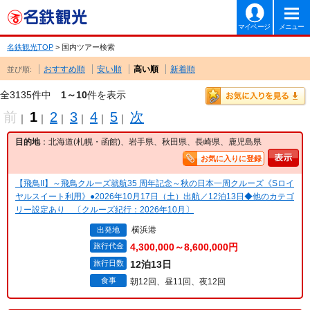
マイページ
メニュー
名鉄観光TOP
> 国内ツアー検索
おすすめ順
安い順
高い順
新着順
並び順:
全3135件中
1～10
件を表示
前
1
2
3
4
5
次
｜
｜
｜
｜
｜
｜
目的地
：北海道(札幌・函館)、岩手県、秋田県、長崎県、鹿児島県
お気に入りに登録
【飛鳥II】～飛鳥クルーズ就航35 周年記念～秋の日本一周クルーズ《Sロイ
ヤルスイート利用》●2026年10月17日（土）出航／12泊13日◆他のカテゴ
リー設定あり 〔クルーズ紀行：2026年10月〕
横浜港
出発地
旅行代金
4,300,000～8,600,000円
旅行日数
12泊13日
食事
朝12回、昼11回、夜12回