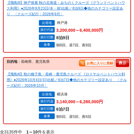
【飛鳥III】神戸発着 秋の北海道・みちのくクルーズ《グランドペントハウ
ス利用》●2026年9月23日(水・祝)出航／8泊9日◆他のカテゴリー設定あ
り 〔クルーズ紀行：2026年9月〕
神戸港
出発地
旅行代金
3,200,000～6,400,000円
旅行日数
8泊9日
食事
朝8回、昼7回、夜8回
目的地
：長崎県、鹿児島県
お気に入りに登録
【飛鳥III】秋の種子島・長崎・鹿児島クルーズ 《ロイヤルペントハウス利
用》●2026年10月4日(日)出航／6泊7日◆他のカテゴリー設定あり 〔クル
ーズ紀行：2026年10月〕
横浜港
出発地
旅行代金
3,140,000～6,280,000円
旅行日数
6泊7日
食事
朝6回、昼5回、夜6回
全3135件中
1～10
件を表示