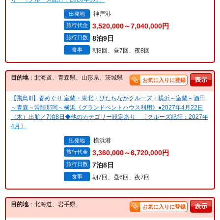
神戸港
出発地
旅行代金
3,520,000～7,040,000円
旅行日数
8泊9日
食事
朝8回、昼7回、夜8回
目的地
：北海道、青森県、山形県、茨城県
お気に入りに登録
【飛鳥III】春めぐり 室蘭・東北・ひたちなかクルーズ・横浜～室蘭～酒田
～青森～常陸那珂～横浜《グランドペントハウス利用》●2027年4月22日
（木）出航／7泊8日◆他のカテゴリー設定あり 〔クルーズ紀行：2027年
4月〕
横浜港
出発地
旅行代金
3,360,000～6,720,000円
旅行日数
7泊8日
食事
朝7回、昼6回、夜7回
目的地
：北海道、岩手県
お気に入りに登録