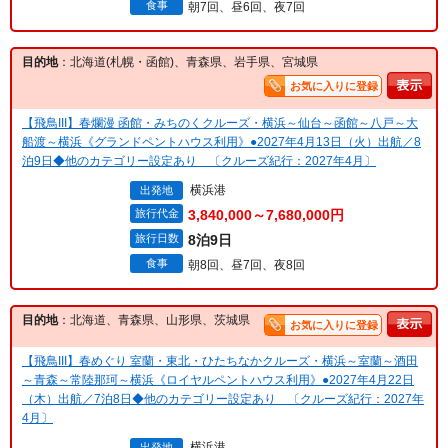
食事
朝7回、昼6回、夜7回
目的地
：北海道(札幌・函館)、青森県、岩手県、宮城県
お気に入りに登録
【飛鳥III】春爛漫 函館・みちのくクルーズ・横浜～仙台～函館～八戸～大
船渡～横浜《グランドペントハウス利用》●2027年4月13日（火）出航／8
泊9日◆他のカテゴリー設定あり 〔クルーズ紀行：2027年4月〕
横浜港
出発地
旅行代金
3,840,000～7,680,000円
旅行日数
8泊9日
食事
朝8回、昼7回、夜8回
目的地
：北海道、青森県、山形県、茨城県
お気に入りに登録
【飛鳥III】春めぐり 室蘭・東北・ひたちなかクルーズ・横浜～室蘭～酒田
～青森～常陸那珂～横浜《ロイヤルペントハウス利用》●2027年4月22日
（木）出航／7泊8日◆他のカテゴリー設定あり 〔クルーズ紀行：2027年
4月〕
横浜港
出発地