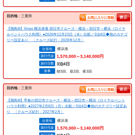
目的地
：三重県
お気に入りに登録
【飛鳥III】Xmas 横浜発着 四日市クルーズ・横浜～四日市～横浜《ロイヤ
ルペントハウス利用》●2026年12月23日（水）出航／3泊4日◆他のカテゴ
リー設定あり 〔クルーズ紀行：2026年12月〕
横浜港
出発地
旅行代金
1,570,000～3,140,000円
旅行日数
3泊4日
食事
朝3回、昼2回、夜3回
目的地
：三重県
お気に入りに登録
【飛鳥III】早春の四日市クルーズ・横浜～四日市～横浜《ロイヤルペント
ハウス利用》●2027年2月8日（月）出航／3泊4日◆他のカテゴリー設定あ
り 〔クルーズ紀行：2027年2月〕
横浜港
出発地
旅行代金
1,570,000～3,140,000円