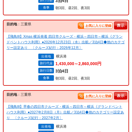
旅行日数
3泊4日
食事
朝3回、昼2回、夜3回
目的地
：三重県
お気に入りに登録
【飛鳥III】Xmas 横浜発着 四日市クルーズ・横浜～四日市～横浜《グラン
ドペントハウス利用》●2026年12月23日（水）出航／3泊4日◆他のカテゴ
リー設定あり 〔クルーズ紀行：2026年12月〕
横浜港
出発地
旅行代金
1,430,000～2,860,000円
旅行日数
3泊4日
食事
朝3回、昼2回、夜3回
目的地
：三重県
お気に入りに登録
【飛鳥III】早春の四日市クルーズ・横浜～四日市～横浜《グランドペント
ハウス利用》●2027年2月8日（月）出航／3泊4日◆他のカテゴリー設定あ
り 〔クルーズ紀行：2027年2月〕
横浜港
出発地