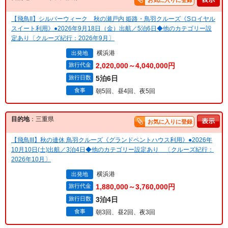
お気に入りに登録
【飛鳥II】シルバーウィーク 秋の瀬戸内 姫路・鳥羽クルーズ《Sロイヤル
スイート利用》●2026年9月18日（金）出航／5泊6日◆他のカテゴリー設
定あり〔クルーズ紀行：2026年9月〕
横浜港
出発地
旅行代金
2,020,000～4,040,000円
旅行日数
5泊6日
食事
朝5回、昼4回、夜5回
目的地
：三重県
お気に入りに登録
【飛鳥III】秋の連休 鳥羽クルーズ《グランドペントハウス利用》●2026年
10月10日(土)出航／3泊4日◆他のカテゴリー設定あり 〔クルーズ紀行：
2026年10月〕
横浜港
出発地
旅行代金
1,880,000～3,760,000円
旅行日数
3泊4日
食事
朝3回、昼2回、夜3回