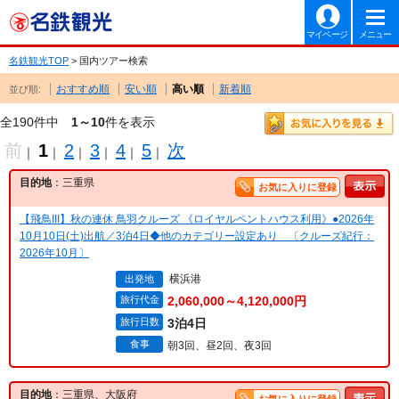
マイページ
メニュー
名鉄観光TOP
> 国内ツアー検索
おすすめ順
安い順
高い順
新着順
並び順:
全190件中
1～10
件を表示
前
1
2
3
4
5
次
｜
｜
｜
｜
｜
｜
目的地
：三重県
お気に入りに登録
【飛鳥III】秋の連休 鳥羽クルーズ 《ロイヤルペントハウス利用》●2026年
10月10日(土)出航／3泊4日◆他のカテゴリー設定あり 〔クルーズ紀行：
2026年10月〕
横浜港
出発地
旅行代金
2,060,000～4,120,000円
旅行日数
3泊4日
食事
朝3回、昼2回、夜3回
目的地
：三重県、大阪府