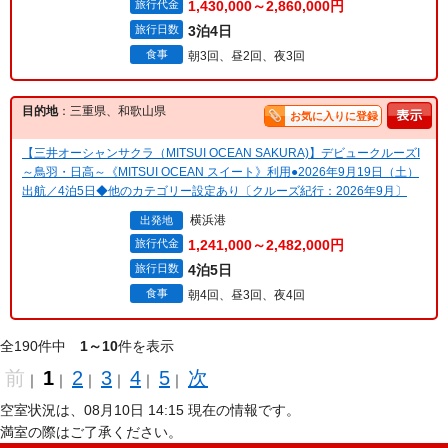
旅行代金
1,430,000～2,860,000円
旅行日数
3泊4日
食事
朝3回、昼2回、夜3回
目的地
：三重県、和歌山県
お気に入りに登録
【三井オーシャンサクラ（MITSUI OCEAN SAKURA)】デビュークルーズI
～鳥羽・日高～《MITSUI OCEAN スイート》利用●2026年9月19日（土）
出航／4泊5日◆他のカテゴリー設定あり〔クルーズ紀行：2026年9月〕
横浜港
出発地
旅行代金
1,241,000～2,482,000円
旅行日数
4泊5日
食事
朝4回、昼3回、夜4回
全190件中
1～10
件を表示
前
1
2
3
4
5
次
｜
｜
｜
｜
｜
｜
空室状況は、08月10日 14:15 現在の情報です。
満室の際はご了承ください。